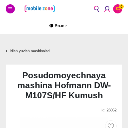
0
Язык
Idish yuvish mashinalari
Posudomoyechnaya
mashina Hofmann DW-
M107S/HF Kumush
id:
28052