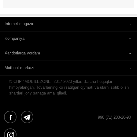
Internet-magazin
Kompaniya
Xaridorlarga yordam
Matbuot markazi
© CHP "MOBILEZONE" 2017-2020 yillar. Barcha huquqlar
himoyalangan. Tovarlarning ko`rsatilgan qiymati va ularni sotib olish
shartlari joriy sanaga amal qiladi.
998 (71) 203-20-90