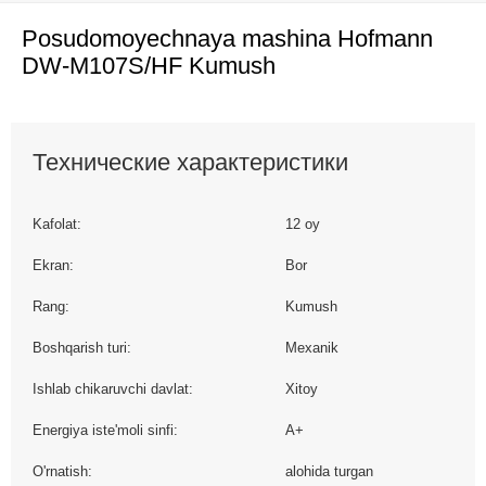
Posudomoyechnaya mashina Hofmann
DW-M107S/HF Kumush
Технические характеристики
Kafolat:
12 oy
Ekran:
Bor
Rang:
Kumush
Boshqarish turi:
Mexanik
Ishlab chikaruvchi davlat:
Xitoy
Energiya iste'moli sinfi:
A+
O'rnatish:
alohida turgan