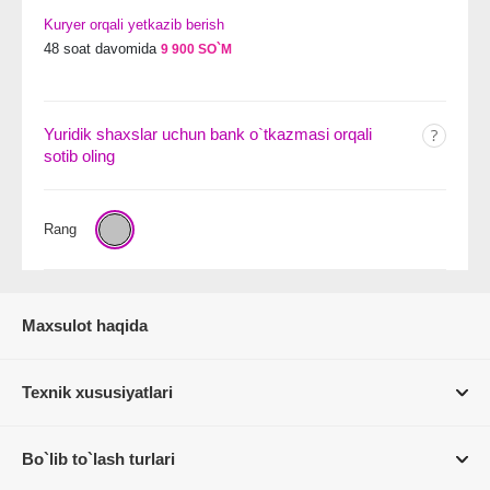
Kuryer orqali yetkazib berish
48 soat davomida
9 900 SO`M
Yuridik shaxslar uchun bank o`tkazmasi orqali
sotib oling
Rang
Maxsulot haqida
Texnik xususiyatlari
Bo`lib to`lash turlari