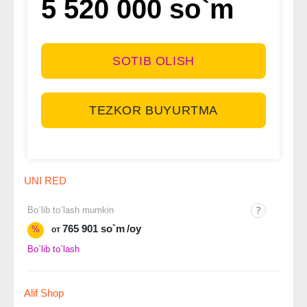
5 520 000 so`m
SOTIB OLISH
TEZKOR BUYURTMA
UNI RED
Bo`lib to`lash mumkin
765 901 so`m
/oy
%
от
Bo`lib to`lash
Alif Shop