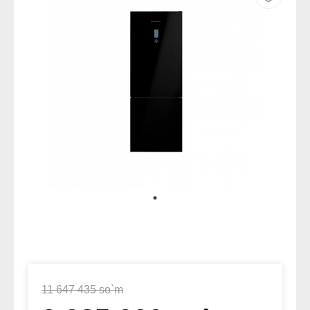
11 647 435 so`m