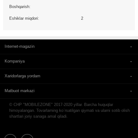
Boshqarish:
Eshiklar miqdori:
2
Internet-magazin
Kompaniya
Xaridorlarga yordam
Matbuot markazi
© CHP "MOBILEZONE" 2017-2020 yillar. Barcha huquqlar
himoyalangan. Tovarlarning ko`rsatilgan qiymati va ularni sotib olish
shartlari joriy sanaga amal qiladi.