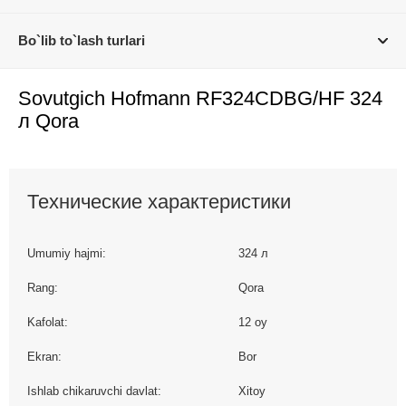
Bo`lib to`lash turlari
Sovutgich Hofmann RF324CDBG/HF 324
л Qora
Технические характеристики
Umumiy hajmi:
324 л
Rang:
Qora
Kafolat:
12 oy
Ekran:
Bor
Ishlab chikaruvchi davlat:
Xitoy