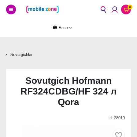
0
Язык
Sovutgichlar
Sovutgich Hofmann
RF324CDBG/HF 324 л
Qora
id:
28019