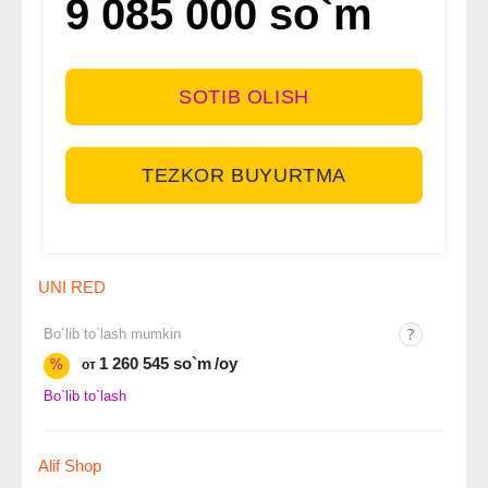
9 085 000 so`m
SOTIB OLISH
TEZKOR BUYURTMA
UNI RED
Bo`lib to`lash mumkin
1 260 545 so`m
/oy
%
от
Bo`lib to`lash
Alif Shop