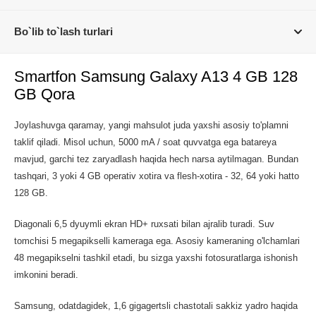
Bo`lib to`lash turlari
Smartfon Samsung Galaxy A13 4 GB 128
GB Qora
Joylashuvga qaramay, yangi mahsulot juda yaxshi asosiy to'plamni
taklif qiladi. Misol uchun, 5000 mA / soat quvvatga ega batareya
mavjud, garchi tez zaryadlash haqida hech narsa aytilmagan. Bundan
tashqari, 3 yoki 4 GB operativ xotira va flesh-xotira - 32, 64 yoki hatto
128 GB.
Diagonali 6,5 dyuymli ekran HD+ ruxsati bilan ajralib turadi. Suv
tomchisi 5 megapikselli kameraga ega. Asosiy kameraning o'lchamlari
48 megapikselni tashkil etadi, bu sizga yaxshi fotosuratlarga ishonish
imkonini beradi.
Samsung, odatdagidek, 1,6 gigagertsli chastotali sakkiz yadro haqida