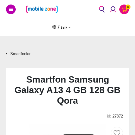
0
Язык
Smartfonlar
Smartfon Samsung
Galaxy A13 4 GB 128 GB
Qora
id:
27872