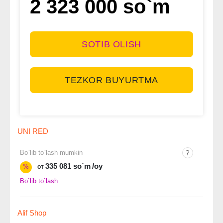
2 323 000 so`m
SOTIB OLISH
TEZKOR BUYURTMA
UNI RED
Bo`lib to`lash mumkin
335 081 so`m
/oy
%
от
Bo`lib to`lash
Alif Shop