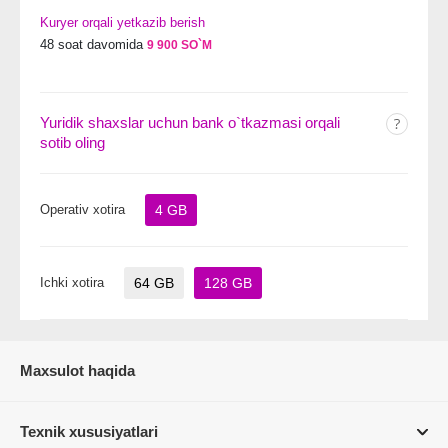
Kuryer orqali yetkazib berish
48 soat davomida
9 900 SO`M
Yuridik shaxslar uchun bank o`tkazmasi orqali
sotib oling
Operativ xotira
4 GB
Ichki xotira
64 GB
128 GB
Maxsulot haqida
Texnik xususiyatlari