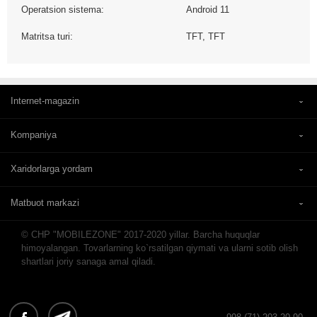
Operatsion sistema:
Android 11
Matritsa turi:
TFT, TFT
Internet-magazin
Kompaniya
Xaridorlarga yordam
Matbuot markazi
© CHP "MOBILEZONE" 2017-2020 yillar. Barcha huquqlar
himoyalangan. Tovarlarning ko`rsatilgan qiymati va ularni sotib olish
shartlari joriy sanaga amal qiladi.