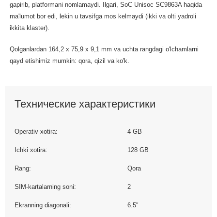
gapirib, platformani nomlamaydi. Ilgari, SoC Unisoc SC9863A haqida
ma'lumot bor edi, lekin u tavsifga mos kelmaydi (ikki va olti yadroli
ikkita klaster).
Qolganlardan 164,2 x 75,9 x 9,1 mm va uchta rangdagi o'lchamlarni
qayd etishimiz mumkin: qora, qizil va ko'k.
Технические характеристики
Operativ xotira:
4 GB
Ichki xotira:
128 GB
Rang:
Qora
SIM-kartalarning soni:
2
Ekranning diagonali:
6.5"