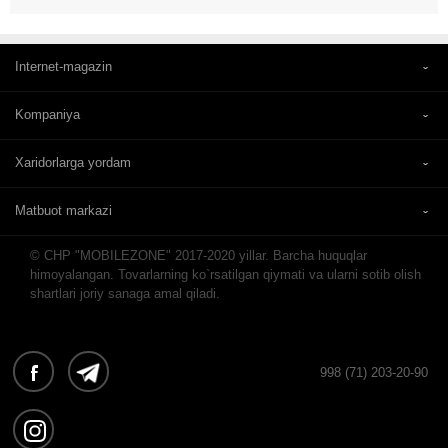
Internet-magazin
Kompaniya
Xaridorlarga yordam
Matbuot markazi
© CHP "MOBILEZONE" 2017-2020 yillar. Barcha huquqlar
himoyalangan. Tovarlarning ko`rsatilgan qiymati va ularni sotib olish
shartlari joriy sanaga amal qiladi.
998 (71) 203-20-90