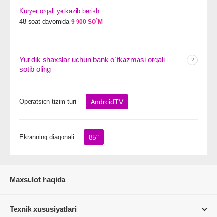
Kuryer orqali yetkazib berish
48 soat davomida
9 900 SO`M
Yuridik shaxslar uchun bank o`tkazmasi orqali
sotib oling
Operatsion tizim turi
AndroidTV
Ekranning diagonali
85"
Maxsulot haqida
Texnik xususiyatlari