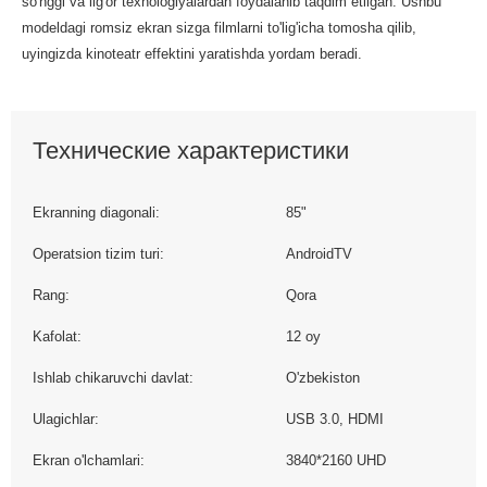
so'nggi va ilg'or texnologiyalardan foydalanib taqdim etilgan. Ushbu
modeldagi romsiz ekran sizga filmlarni to'lig'icha tomosha qilib,
uyingizda kinoteatr effektini yaratishda yordam beradi.
Технические характеристики
Ekranning diagonali:
85"
Operatsion tizim turi:
AndroidTV
Rang:
Qora
Kafolat:
12 oy
Ishlab chikaruvchi davlat:
O'zbekiston
Ulagichlar:
USB 3.0, HDMI
Ekran o'lchamlari:
3840*2160 UHD