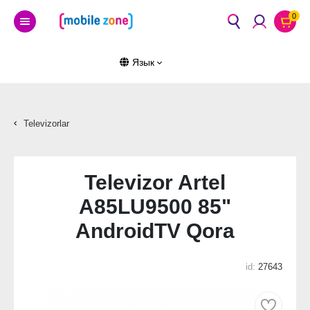
0
Язык
Televizorlar
Televizor Artel
A85LU9500 85"
AndroidTV Qora
id:
27643