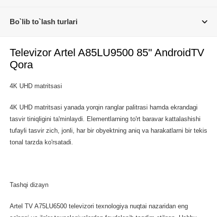
Bo`lib to`lash turlari
Televizor Artel A85LU9500 85" AndroidTV
Qora
4K UHD matritsasi
4K UHD matritsasi yanada yorqin ranglar palitrasi hamda ekrandagi
tasvir tiniqligini ta'minlaydi. Elementlarning to'rt baravar kattalashishi
tufayli tasvir zich, jonli, har bir obyektning aniq va harakatlarni bir tekis
tonal tarzda ko'rsatadi.
Tashqi dizayn
Artel TV A75LU6500 televizori texnologiya nuqtai nazaridan eng