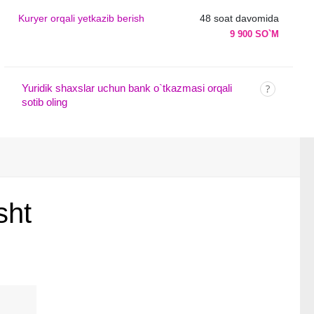
Kuryer orqali yetkazib berish
48 soat davomida
9 900 SO`M
Yuridik shaxslar uchun bank o`tkazmasi orqali
sotib oling
sht