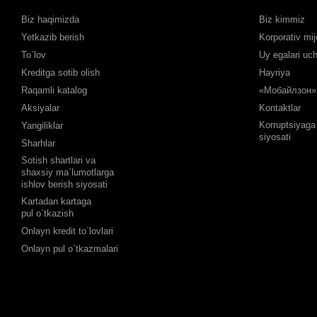
Biz haqimizda
Biz kimmiz
Yetkazib berish
Korporativ mij
To`lov
Uy egalari uc
Kreditga sotib olish
Hayriya
Raqamli katalog
«Мобайлзон» 
Aksiyalar
Kontaktlar
Korruptsiyaga 
Yangiliklar
siyosati
Sharhlar
Sotish shartlari va
shaxsiy ma`lumotlarga
ishlov berish siyosati
Kartadan kartaga
pul o`tkazish
Onlayn kredit to`lovlari
Onlayn pul o`tkazmalari