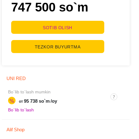
747 500 so`m
SOTIB OLISH
TEZKOR BUYURTMA
UNI RED
Bo`lib to`lash mumkin
%
95 738 so`m
/oy
от
Bo`lib to`lash
Alif Shop