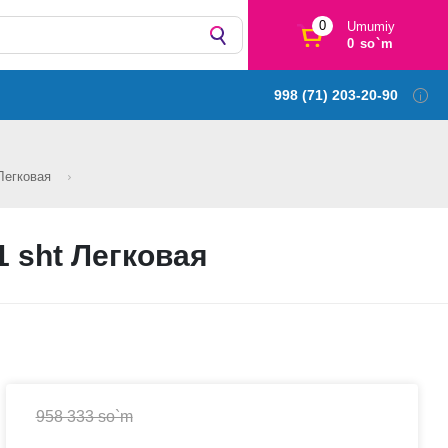
0
Umumiy
0 so`m
998 (71) 203-20-90
 Легковая
1 sht Легковая
958 333 so`m