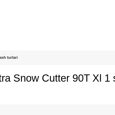
ash turlari
tra Snow Cutter 90T Xl 1 