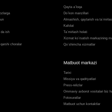
Qayta a`loqa
ozlarga
Do`kon manzillari
hun
Almashish, qaytarish va ta`mirla
Kafolat
da ish
Ta`mirlash holati
Xizmat ko`rsatish markazining man
qarshi choralar
Qo`shimcha xizmatlar
Matbuot markazi
Tarixi
Missiya va qadriyatlari
Press-relizlar
Ommaviy axborot vositalari biz 
Fotosuratlar
Matbuot uchun kontaktlar