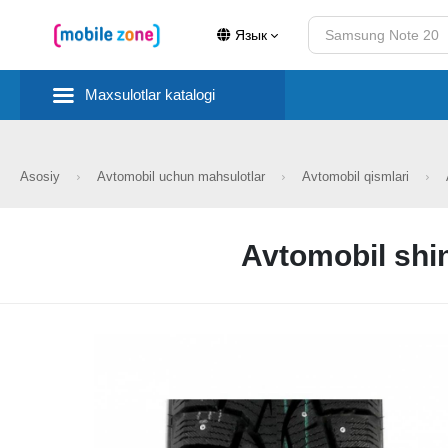
Язык
Maxsulotlar katalogi
Asosiy
Avtomobil uchun mahsulotlar
Avtomobil qismlari
Avtomobil shi