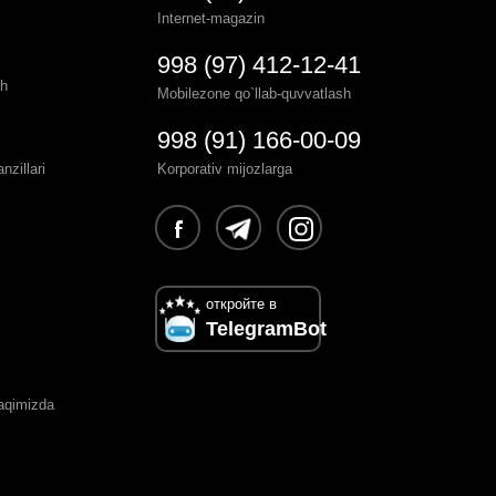
Internet-magazin
998 (97) 412-12-41
sh
Mobilezone qo`llab-quvvatlash
998 (91) 166-00-09
zillari
Korporativ mijozlarga
откройте в
TelegramBot
haqimizda