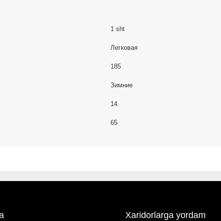
1 sht
Легковая
185
Зимние
14
65
a
Xaridorlarga yordam