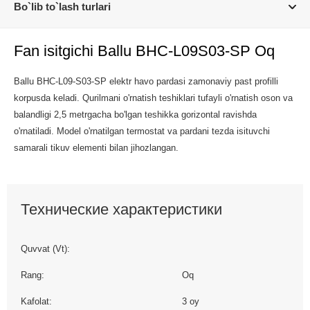
Bo`lib to`lash turlari
Fan isitgichi Ballu BHC-L09S03-SP Oq
Ballu BHC-L09-S03-SP elektr havo pardasi zamonaviy past profilli
korpusda keladi. Qurilmani o'rnatish teshiklari tufayli o'rnatish oson va
balandligi 2,5 metrgacha bo'lgan teshikka gorizontal ravishda
o'rnatiladi. Model o'rnatilgan termostat va pardani tezda isituvchi
samarali tikuv elementi bilan jihozlangan.
Технические характеристики
Quvvat (Vt):
Rang:
Oq
Kafolat:
3 oy