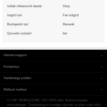
Ishlab chikaruvchi davlat:
Xitoy
Istgich turi:
Fan isitgich
Boshqarish turi:
Mexanik
Quvvatni sozlash:
bor
Internet-magazin
Kompaniya
Xaridorlarga yordam
Matbuot markazi
© CHP "MOBILEZONE" 2017-2020 yillar. Barcha huquqlar
himoyalangan. Tovarlarning ko`rsatilgan qiymati va ularni sotib olish