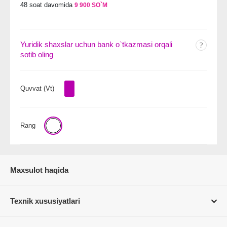
48 soat davomida
9 900 SO`M
Yuridik shaxslar uchun bank o`tkazmasi orqali
sotib oling
Quvvat (Vt)
Rang
Maxsulot haqida
Texnik xususiyatlari