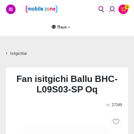
0
Язык
Isitgichlar
Fan isitgichi Ballu BHC-
L09S03-SP Oq
id:
27349