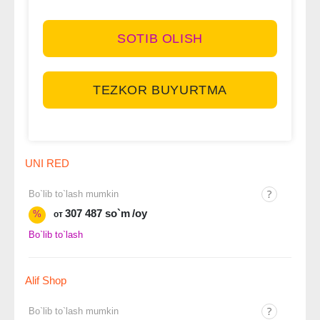
SOTIB OLISH
TEZKOR BUYURTMA
UNI RED
Bo`lib to`lash mumkin
307 487 so`m
/oy
%
от
Bo`lib to`lash
Alif Shop
Bo`lib to`lash mumkin