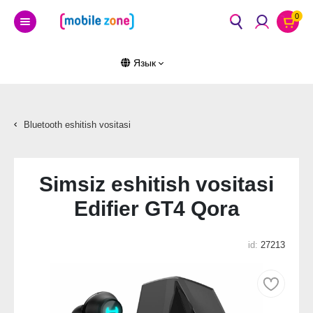
0
Язык
Bluetooth eshitish vositasi
Simsiz eshitish vositasi
Edifier GT4 Qora
id:
27213