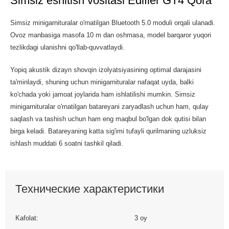
Simsiz eshitish vositasi Edifier GT4 Qora
Simsiz minigarnituralar o'rnatilgan Bluetooth 5.0 moduli orqali ulanadi.
Ovoz manbasiga masofa 10 m dan oshmasa, model barqaror yuqori
tezlikdagi ulanishni qo'llab-quvvatlaydi.
Yopiq akustik dizayn shovqin izolyatsiyasining optimal darajasini
ta'minlaydi, shuning uchun minigarnituralar nafaqat uyda, balki
ko'chada yoki jamoat joylarida ham ishlatilishi mumkin. Simsiz
minigarnituralar o'rnatilgan batareyani zaryadlash uchun ham, qulay
saqlash va tashish uchun ham eng maqbul bo'lgan dok qutisi bilan
birga keladi. Batareyaning katta sig'imi tufayli qurilmaning uzluksiz
ishlash muddati 6 soatni tashkil qiladi.
Технические характеристики
Kafolat:
3 oy