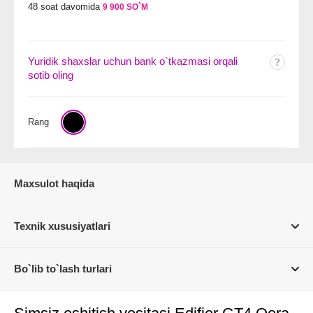
48 soat davomida
9 900 SO`M
Yuridik shaxslar uchun bank o`tkazmasi orqali
sotib oling
Rang
Maxsulot haqida
Texnik xususiyatlari
Bo`lib to`lash turlari