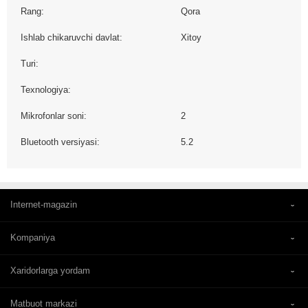
Rang:
Qora
Ishlab chikaruvchi davlat:
Xitoy
Turi:
Texnologiya:
Mikrofonlar soni:
2
Bluetooth versiyasi:
5.2
Internet-magazin
Kompaniya
Xaridorlarga yordam
Matbuot markazi