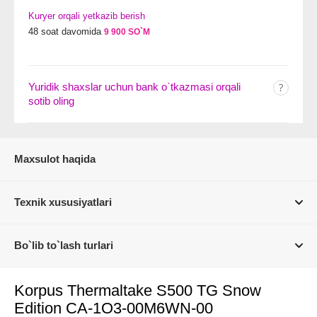
Kuryer orqali yetkazib berish
48 soat davomida
9 900 SO`M
Yuridik shaxslar uchun bank o`tkazmasi orqali
sotib oling
Maxsulot haqida
Texnik xususiyatlari
Bo`lib to`lash turlari
Korpus Thermaltake S500 TG Snow
Edition CA-1O3-00M6WN-00