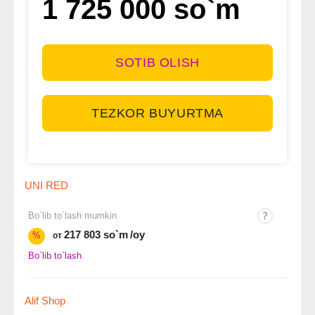
1 725 000 so`m
SOTIB OLISH
TEZKOR BUYURTMA
UNI RED
Bo`lib to`lash mumkin
217 803 so`m
/oy
%
от
Bo`lib to`lash
Alif Shop