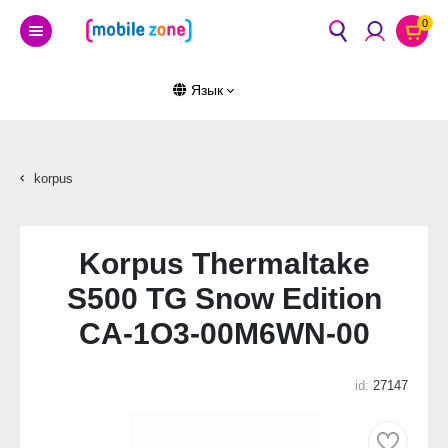
0
Язык
korpus
Korpus Thermaltake
S500 TG Snow Edition
CA-1O3-00M6WN-00
id:
27147