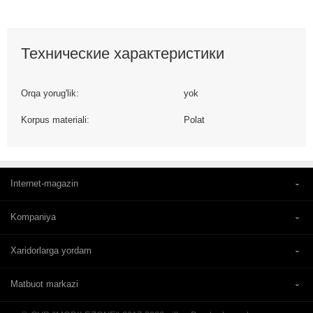
Технические характеристики
Orqa yorug'lik:
yok
Korpus materiali:
Polat
Internet-magazin
Kompaniya
Xaridorlarga yordam
Matbuot markazi