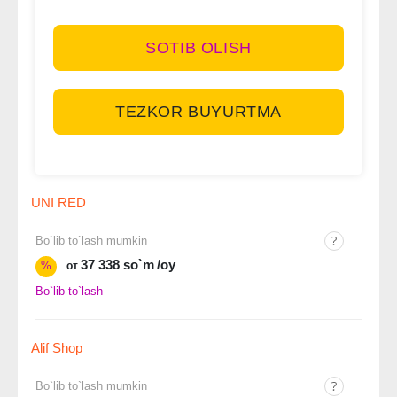
SOTIB OLISH
TEZKOR BUYURTMA
UNI RED
Bo`lib to`lash mumkin
37 338 so`m
/oy
%
от
Bo`lib to`lash
Alif Shop
Bo`lib to`lash mumkin