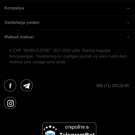
Kompaniya
Xaridorlarga yordam
Matbuot markazi
© CHP "MOBILEZONE" 2017-2020 yillar. Barcha huquqlar
himoyalangan. Tovarlarning ko`rsatilgan qiymati va ularni sotib olish
shartlari joriy sanaga amal qiladi.
998 (71) 203-20-90
откройте в
TelegramBot