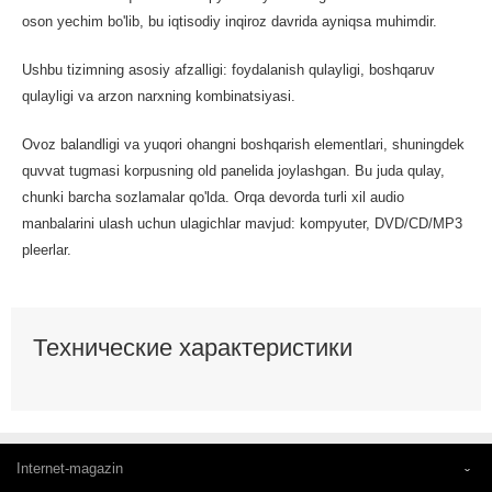
oson yechim bo'lib, bu iqtisodiy inqiroz davrida ayniqsa muhimdir.
Ushbu tizimning asosiy afzalligi: foydalanish qulayligi, boshqaruv
qulayligi va arzon narxning kombinatsiyasi.
Ovoz balandligi va yuqori ohangni boshqarish elementlari, shuningdek
quvvat tugmasi korpusning old panelida joylashgan. Bu juda qulay,
chunki barcha sozlamalar qo'lda. Orqa devorda turli xil audio
manbalarini ulash uchun ulagichlar mavjud: kompyuter, DVD/CD/MP3
pleerlar.
Технические характеристики
Internet-magazin