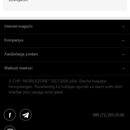
Internet-magazin
Kompaniya
Xaridorlarga yordam
Matbuot markazi
© CHP "MOBILEZONE" 2017-2020 yillar. Barcha huquqlar
himoyalangan. Tovarlarning ko`rsatilgan qiymati va ularni sotib olish
shartlari joriy sanaga amal qiladi.
998 (71) 203-20-90