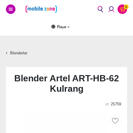
0
Язык
Blenderlar
Blender Artel ART-HB-62
Kulrang
id:
25759