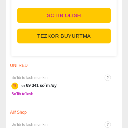
SOTIB OLISH
TEZKOR BUYURTMA
UNI RED
Bo`lib to`lash mumkin
69 341 so`m
/oy
%
от
Bo`lib to`lash
Alif Shop
Bo`lib to`lash mumkin