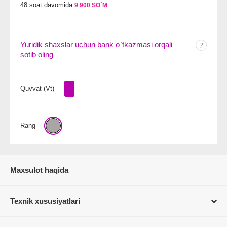
48 soat davomida
9 900 SO`M
Yuridik shaxslar uchun bank o`tkazmasi orqali
sotib oling
Quvvat (Vt)
Rang
Maxsulot haqida
Texnik xususiyatlari