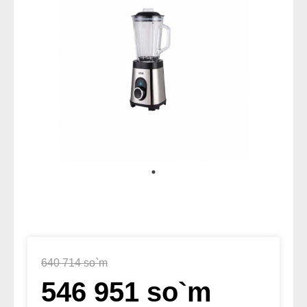
640 714 so`m
546 951 so`m