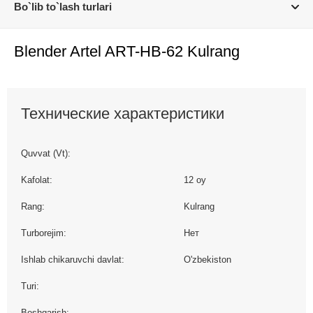
Bo`lib to`lash turlari
Blender Artel ART-HB-62 Kulrang
Технические характеристики
Quvvat (Vt):
Kafolat:
12 oy
Rang:
Kulrang
Turborejim:
Нет
Ishlab chikaruvchi davlat:
O'zbekiston
Turi:
Boshqarish: