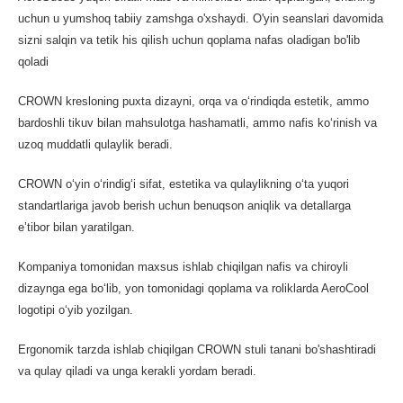
uchun u yumshoq tabiiy zamshga o'xshaydi. O'yin seanslari davomida
sizni salqin va tetik his qilish uchun qoplama nafas oladigan bo'lib
qoladi
CROWN kresloning puxta dizayni, orqa va o‘rindiqda estetik, ammo
bardoshli tikuv bilan mahsulotga hashamatli, ammo nafis ko‘rinish va
uzoq muddatli qulaylik beradi.
CROWN oʻyin oʻrindigʻi sifat, estetika va qulaylikning oʻta yuqori
standartlariga javob berish uchun benuqson aniqlik va detallarga
eʼtibor bilan yaratilgan.
Kompaniya tomonidan maxsus ishlab chiqilgan nafis va chiroyli
dizaynga ega bo‘lib, yon tomonidagi qoplama va roliklarda AeroCool
logotipi o‘yib yozilgan.
Ergonomik tarzda ishlab chiqilgan CROWN stuli tanani bo'shashtiradi
va qulay qiladi va unga kerakli yordam beradi.