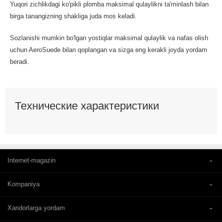
Yuqori zichlikdagi ko'pikli plomba maksimal qulaylikni ta'minlash bilan
birga tanangizning shakliga juda mos keladi.
Sozlanishi mumkin bo'lgan yostiqlar maksimal qulaylik va nafas olish
uchun AeroSuede bilan qoplangan va sizga eng kerakli joyda yordam
beradi.
Технические характеристики
Internet-magazin
Kompaniya
Xaridorlarga yordam