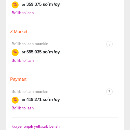
359 375 so`m
/oy
%
от
Bo`lib to`lash
Z Market
Bo`lib to`lash mumkin
555 035 so`m
/oy
%
от
Bo`lib to`lash
Paymart
Bo`lib to`lash mumkin
419 271 so`m
/oy
%
от
Bo`lib to`lash
Kuryer orqali yetkazib berish