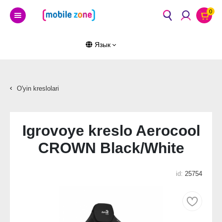
0
Язык
O'yin kreslolari
Igrovoye kreslo Aerocool
CROWN Black/White
id:
25754