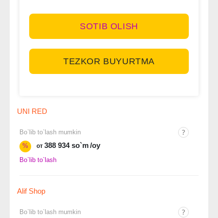
SOTIB OLISH
TEZKOR BUYURTMA
UNI RED
Bo`lib to`lash mumkin
388 934 so`m
/oy
%
от
Bo`lib to`lash
Alif Shop
Bo`lib to`lash mumkin