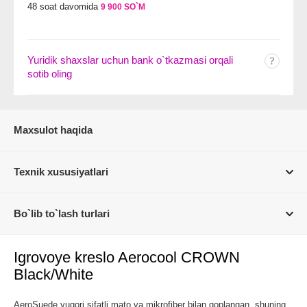
48 soat davomida
9 900 SO`M
Yuridik shaxslar uchun bank o`tkazmasi orqali
sotib oling
Maxsulot haqida
Texnik xususiyatlari
Bo`lib to`lash turlari
Igrovoye kreslo Aerocool CROWN
Black/White
AeroSuede yuqori sifatli mato va mikrofiber bilan qoplangan, shuning