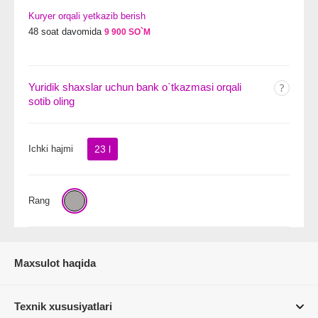
Kuryer orqali yetkazib berish
48 soat davomida
9 900 SO`M
Yuridik shaxslar uchun bank o`tkazmasi orqali
sotib oling
Ichki hajmi
23 l
Rang
Maxsulot haqida
Texnik xususiyatlari