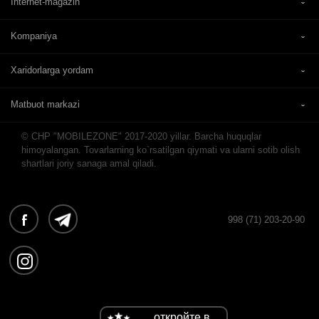
Internet-magazin
Kompaniya
Xaridorlarga yordam
Matbuot markazi
© CHP "MOBILEZONE" 2017-2020 yillar. Barcha huquqlar
himoyalangan. Tovarlarning ko`rsatilgan qiymati va ularni sotib olish
shartlari joriy sanaga amal qiladi.
998 (71) 203-20-90
откройте в