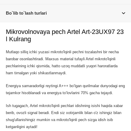
Bo`lib to`lash turlari
Mikrovolnovaya pech Artel Art-23UX97 23
l Kulrang
Mutlaqo silliq ichki yuzasi mikroto'lqinli pechni tozalashni bir necha
barobar osonlashtiradi. Maxsus material tufayli Artel mikroto'lqinli
pechlarining ichki qismida, hatto uzoq muddatli yuqori haroratlarda
ham tirnalgan yoki shikastlanmaydi.
Energiya samaradorligi reytingi A+++ boʻlgan qurilmalar dunyodagi eng
tejamkor hisoblanadi va energiya toʻlovlarini 70% gacha tejaydi.
Ish tugagach, Artel mikroto'lqinli pechlari idishning isishi haqida xabar
berib, ovozli signal beradi. Endi siz xotirjamlik bilan o'z ishingiz bilan
shug'ullanishingiz mumkin va mikroto'lqinli pech sizga idish isib
ketganligini aytadi!