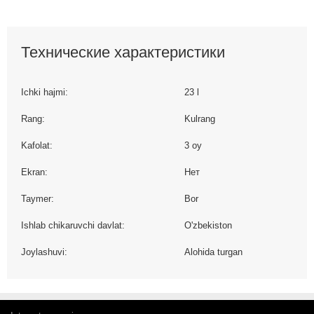
Технические характеристики
Ichki hajmi:
23 l
Rang:
Kulrang
Kafolat:
3 oy
Ekran:
Нет
Taymer:
Bor
Ishlab chikaruvchi davlat:
O'zbekiston
Joylashuvi:
Alohida turgan