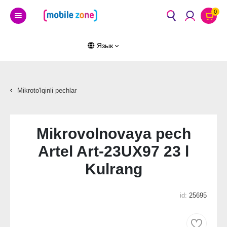
0
Язык
Mikroto'lqinli pechlar
Mikrovolnovaya pech
Artel Art-23UX97 23 l
Kulrang
id:
25695