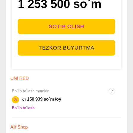
1 253 500 so`m
SOTIB OLISH
TEZKOR BUYURTMA
UNI RED
Bo`lib to`lash mumkin
150 939 so`m
/oy
%
от
Bo`lib to`lash
Alif Shop