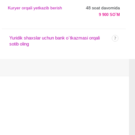
Kuryer orqali yetkazib berish
48 soat davomida
9 900 SO`M
Yuridik shaxslar uchun bank o`tkazmasi orqali
sotib oling