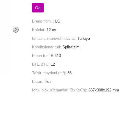
Oq
Brend nomi :
LG
Kafolat:
12 oy
Ishlab chikaruvchi davlat:
Turkiya
Konditsioner turi:
Split-tizim
Freon turi:
R 410
БТЕ/BTU:
12
Taʼsir maydoni (m²):
36
Ekran:
Нет
Ichki blok o‘lchamlari (BxKxCh):
837х308х192 mm