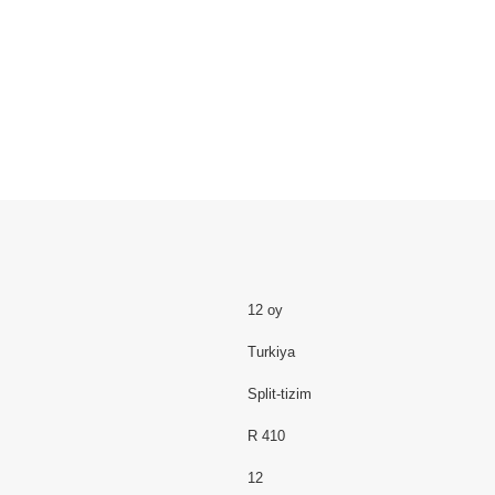
12 oy
Turkiya
Split-tizim
R 410
12