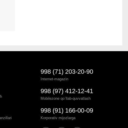
998 (71) 203-20-90
Internet-magazin
998 (97) 412-12-41
sh
Mobilezone qo`llab-quvvatlash
998 (91) 166-00-09
zillari
Korporativ mijozlarga