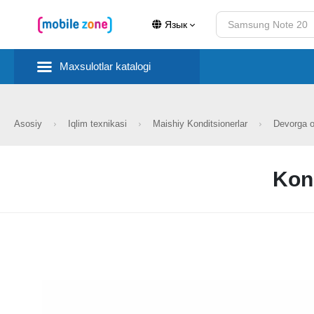
Язык
Maxsulotlar katalogi
Asosiy
Iqlim texnikasi
Maishiy Konditsionerlar
Devorga o
Kon