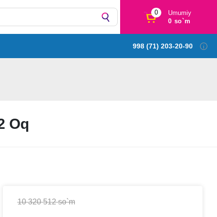
0
Umumiy
0 so`m
998 (71) 203-20-90
2 Oq
10 320 512 so`m