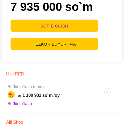
7 935 000 so`m
SOTIB OLISH
TEZKOR BUYURTMA
UNI RED
Bo`lib to`lash mumkin
%
1 100 982 so`m
/oy
от
Bo`lib to`lash
Alif Shop