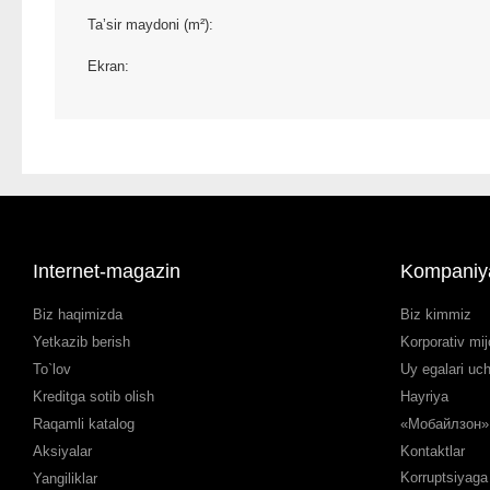
Taʼsir maydoni (m²):
Ekran:
Internet-magazin
Kompaniy
Biz haqimizda
Biz kimmiz
Yetkazib berish
Korporativ mij
To`lov
Uy egalari uc
Kreditga sotib olish
Hayriya
Raqamli katalog
«Мобайлзон» 
Aksiyalar
Kontaktlar
Korruptsiyaga 
Yangiliklar