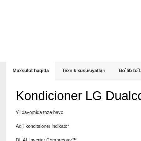
Maxsulot haqida
Texnik xususiyatlari
Bo`lib to`l
Kondicioner LG Dualco
Yil davomida toza havo
Aqlli konditsioner indikator
DUAL Inverter Compressor™