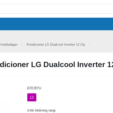
'rnatiladigan
Kondicioner LG Dualcool Inverter 12 Oq
dicioner LG Dualcool Inverter 1
БТЕ/BTU
12
Ichki blokning rangi