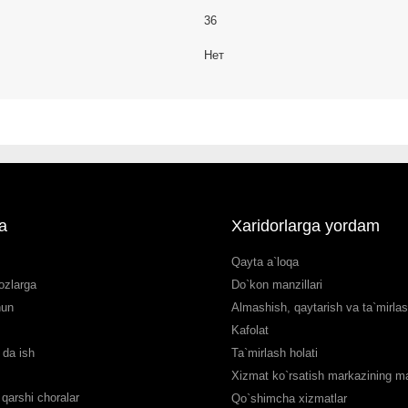
36
Нет
a
Xaridorlarga yordam
Qayta a`loqa
ozlarga
Do`kon manzillari
hun
Almashish, qaytarish va ta`mirla
Kafolat
da ish
Ta`mirlash holati
Xizmat ko`rsatish markazining man
qarshi choralar
Qo`shimcha xizmatlar