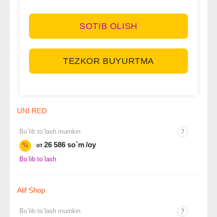
SOTIB OLISH
TEZKOR BUYURTMA
UNI RED
Bo`lib to`lash mumkin
26 586 so`m
/oy
%
от
Bo`lib to`lash
Alif Shop
Bo`lib to`lash mumkin