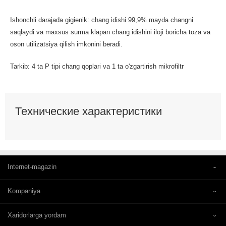
Ishonchli darajada gigienik: chang idishi 99,9% mayda changni
saqlaydi va maxsus surma klapan chang idishini iloji boricha toza va
oson utilizatsiya qilish imkonini beradi.
Tarkib: 4 ta P tipi chang qoplari va 1 ta o'zgartirish mikrofiltr
Технические характеристики
Internet-magazin
Kompaniya
Xaridorlarga yordam