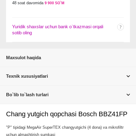
48 soat davomida
9 900 SO`M
Yuridik shaxslar uchun bank o`tkazmasi orqali
sotib oling
Maxsulot haqida
Texnik xususiyatlari
Bo`lib to`lash turlari
Chang yutgich qopchasi Bosch BBZ41FP
"P" tipidagi MegaAir SuperTEX changyutgichi (4 dona) va mikrofiltr
uchun almashtirish sumkasi