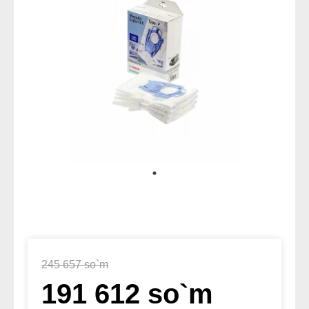
245 657 so`m
191 612 so`m