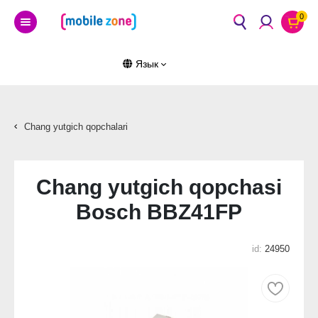
0
Язык
Chang yutgich qopchalari
Chang yutgich qopchasi
Bosch BBZ41FP
id:
24950