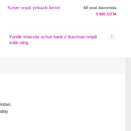
Kuryer orqali yetkazib berish
48 soat davomida
9 900 SO`M
Yuridik shaxslar uchun bank o`tkazmasi orqali
sotib oling
otlari,
albiy