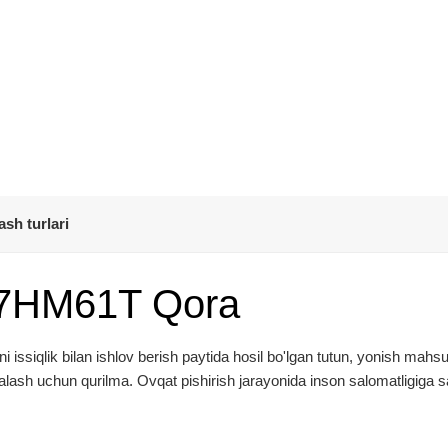
ash turlari
97HM61T Qora
ssiqlik bilan ishlov berish paytida hosil bo'lgan tutun, yonish mahsul
alash uchun qurilma. Ovqat pishirish jarayonida inson salomatligiga s