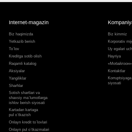
Internet-magazin
Kompaniy
Biz haqimizda
Biz kimmiz
Yetkazib berish
Korporativ mij
To`lov
Uy egalari uc
Kreditga sotib olish
Hayriya
Raqamli katalog
«Мобайлзон» 
Aksiyalar
Kontaktlar
Korruptsiyaga 
Yangiliklar
siyosati
Sharhlar
Sotish shartlari va
shaxsiy ma`lumotlarga
ishlov berish siyosati
Kartadan kartaga
pul o`tkazish
Onlayn kredit to`lovlari
Onlayn pul o`tkazmalari