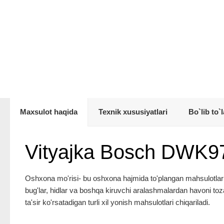
Maxsulot haqida
Texnik xususiyatlari
Bo`lib to`l
Vityajka Bosch DWK
Oshxona mo'risi- bu oshxona hajmida to'plangan mahsulotlarni i
bug'lar, hidlar va boshqa kiruvchi aralashmalardan havoni toz
ta'sir ko'rsatadigan turli xil yonish mahsulotlari chiqariladi.