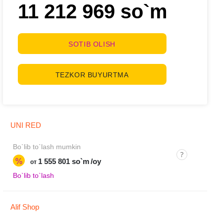
11 212 969 so`m
SOTIB OLISH
TEZKOR BUYURTMA
UNI RED
Bo`lib to`lash mumkin
%
1 555 801 so`m
/oy
от
Bo`lib to`lash
Alif Shop