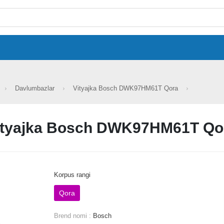
Davlumbazlar
Vityajka Bosch DWK97HM61T Qora
ityajka Bosch DWK97HM61T Qo
Korpus rangi
Qora
Brend nomi :
Bosch