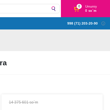
0
Umumiy
0 so`m
998 (71) 203-20-90
ra
14 375 601 so`m