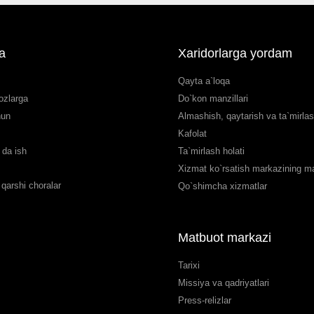
a
Xaridorlarga yordam
Qayta a`loqa
ozlarga
Do`kon manzillari
hun
Almashish, qaytarish va ta`mirla
Kafolat
da ish
Ta`mirlash holati
Xizmat ko`rsatish markazining man
qarshi choralar
Qo`shimcha xizmatlar
Matbuot markazi
Tarixi
Missiya va qadriyatlari
Press-relizlar