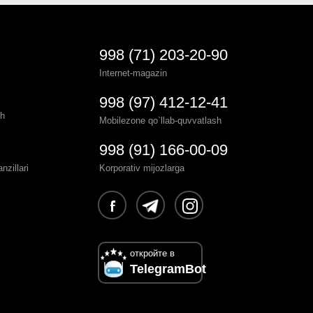
998 (71) 203-20-90
Internet-magazin
998 (97) 412-12-41
sh
Mobilezone qo`llab-quvvatlash
998 (91) 166-00-09
zillari
Korporativ mijozlarga
откройте в
TelegramBot