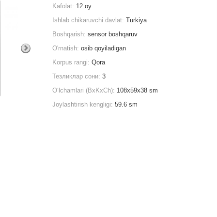
Kafolat:
12 oy
Ishlab chikaruvchi davlat:
Turkiya
Boshqarish:
sensor boshqaruv
O'rnatish:
osib qoyiladigan
Korpus rangi:
Qora
Тезликлар сони:
3
O‘lchamlari (BxKxCh):
108х59х38 sm
Joylashtirish kengligi:
59.6 sm