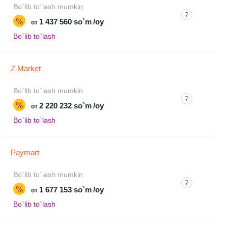
Bo`lib to`lash mumkin
%
1 437 560 so`m
/oy
от
Bo`lib to`lash
Z Market
Bo`lib to`lash mumkin
%
2 220 232 so`m
/oy
от
Bo`lib to`lash
Paymart
Bo`lib to`lash mumkin
%
1 677 153 so`m
/oy
от
Bo`lib to`lash