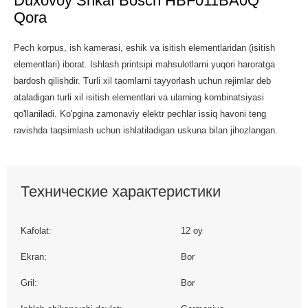
Duxovoy Shkaf Bosch HBF011BA0Q
Qora
Pech korpus, ish kamerasi, eshik va isitish elementlaridan (isitish
elementlari) iborat. Ishlash printsipi mahsulotlarni yuqori haroratga
bardosh qilishdir. Turli xil taomlarni tayyorlash uchun rejimlar deb
ataladigan turli xil isitish elementlari va ularning kombinatsiyasi
qo'llaniladi. Ko'pgina zamonaviy elektr pechlar issiq havoni teng
ravishda taqsimlash uchun ishlatiladigan uskuna bilan jihozlangan.
Технические характеристики
Kafolat:
12 oy
Ekran:
Bor
Gril:
Bor