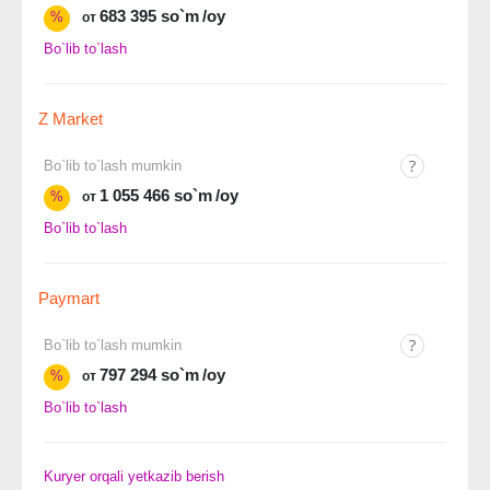
683 395 so`m
/oy
%
от
Bo`lib to`lash
Z Market
Bo`lib to`lash mumkin
1 055 466 so`m
/oy
%
от
Bo`lib to`lash
Paymart
Bo`lib to`lash mumkin
797 294 so`m
/oy
%
от
Bo`lib to`lash
Kuryer orqali yetkazib berish