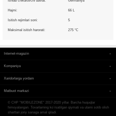
Ishlab chikaruvchi davlat:
Germaniya
Hajmi:
66 L
Isitish rejimlari soni:
5
Maksimal isitish harorati:
275 °C
Internet-magazin
Kompaniya
Xaridorlarga yordam
Matbuot markazi
© CHP "MOBILEZONE" 2017-2020 yillar. Barcha huquqlar
himoyalangan. Tovarlarning ko`rsatilgan qiymati va ularni sotib olish
shartlari joriy sanaga amal qiladi.