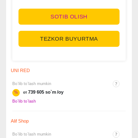
SOTIB OLISH
TEZKOR BUYURTMA
UNI RED
Bo`lib to`lash mumkin
739 605 so`m
/oy
%
от
Bo`lib to`lash
Alif Shop
Bo`lib to`lash mumkin