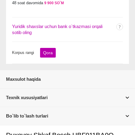
48 soat davomida
9 900 SO`M
Yuridik shaxslar uchun bank o`tkazmasi orqali
sotib oling
Korpus rangi
Qora
Maxsulot haqida
Texnik xususiyatlari
Bo`lib to`lash turlari