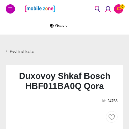
0
Язык
Pechli shkaflar
Duxovoy Shkaf Bosch
HBF011BA0Q Qora
id:
24768