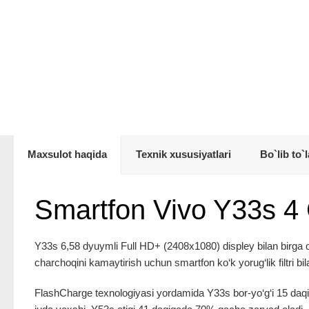
Maxsulot haqida
Texnik xususiyatlari
Bo`lib to`l
Smartfon Vivo Y33s 4
Y33s 6,58 dyuymli Full HD+ (2408x1080) displey bilan birga o‘
charchoqini kamaytirish uchun smartfon ko‘k yorug‘lik filtri bil
FlashCharge texnologiyasi yordamida Y33s bor-yo‘g‘i 15 daqi