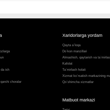
a
Xaridorlarga yordam
Qayta a`loqa
ozlarga
Do`kon manzillari
hun
Almashish, qaytarish va ta`mirla
Kafolat
da ish
Ta`mirlash holati
Xizmat ko`rsatish markazining man
qarshi choralar
Qo`shimcha xizmatlar
Matbuot markazi
Tarixi