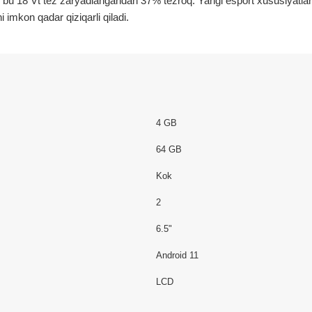
 bu 18 Vt tez zaryadlangandan 37% tezroq. Yangi esport xususiyatlari
ni imkon qadar qiziqarli qiladi.
4 GB
64 GB
Kok
2
6.5"
Android 11
LCD