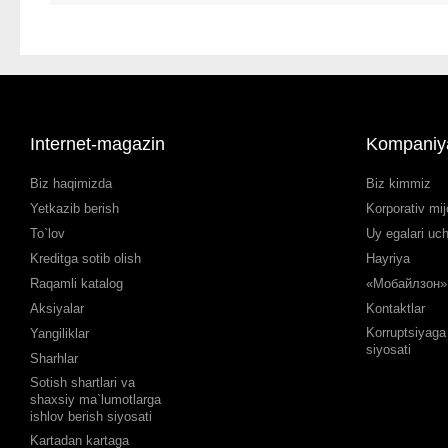
Internet-magazin
Kompaniy
Biz haqimizda
Biz kimmiz
Yetkazib berish
Korporativ mij
To`lov
Uy egalari uc
Kreditga sotib olish
Hayriya
Raqamli katalog
«Мобайлзон» 
Aksiyalar
Kontaktlar
Korruptsiyaga 
Yangiliklar
siyosati
Sharhlar
Sotish shartlari va
shaxsiy ma`lumotlarga
ishlov berish siyosati
Kartadan kartaga