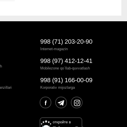
998 (71) 203-20-90
Internet-magazin
998 (97) 412-12-41
sh
Mobilezone qo`llab-quvvatlash
998 (91) 166-00-09
zillari
Korporativ mijozlarga
откройте в