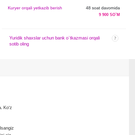
Kuryer orqali yetkazib berish
48 soat davomida
9 900 SO`M
Yuridik shaxslar uchun bank o`tkazmasi orqali
sotib oling
a. Ko‘z
lsangiz