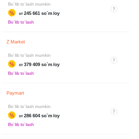
Bo`lib to`lash mumkin
%
245 661 so`m
/oy
от
Bo`lib to`lash
Z Market
Bo`lib to`lash mumkin
%
379 409 so`m
/oy
от
Bo`lib to`lash
Paymart
Bo`lib to`lash mumkin
%
286 604 so`m
/oy
от
Bo`lib to`lash