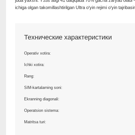
juda yaxshi. Y53s atigi 41 daqiqada 70% gacha zaryad oladi -
ichiga olgan takomillashtirilgan Ultra o‘yin rejimi o‘yin tajribasi
Технические характеристики
Operativ xotira:
Ichki xotira:
Rang:
SIM-kartalarning soni:
Ekranning diagonali:
Operatsion sistema:
Matritsa turi: