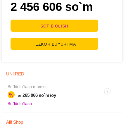
2 456 606 so`m
SOTIB OLISH
TEZKOR BUYURTMA
UNI RED
Bo`lib to`lash mumkin
%
265 866 so`m
/oy
от
Bo`lib to`lash
Alif Shop