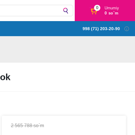
0
Umumiy
0 so`m
998 (71) 203-20-90
Kok
2 565 788 so`m