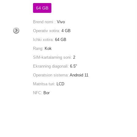
64 GB
Brend nomi :
Vivo
Operativ xotira:
4 GB
Ichki xotira:
64 GB
Rang:
Kok
SIM-kartalarning soni:
2
Ekranning diagonali:
6.5"
Operatsion sistema:
Android 11
Matritsa turi:
LCD
NFC:
Bor