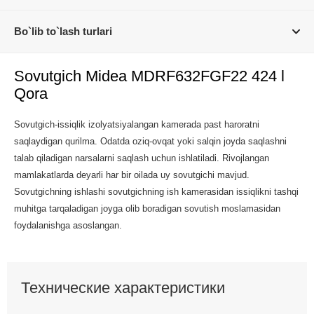
Bo`lib to`lash turlari
Sovutgich Midea MDRF632FGF22 424 l
Qora
Sovutgich-issiqlik izolyatsiyalangan kamerada past haroratni
saqlaydigan qurilma. Odatda oziq-ovqat yoki salqin joyda saqlashni
talab qiladigan narsalarni saqlash uchun ishlatiladi. Rivojlangan
mamlakatlarda deyarli har bir oilada uy sovutgichi mavjud.
Sovutgichning ishlashi sovutgichning ish kamerasidan issiqlikni tashqi
muhitga tarqaladigan joyga olib boradigan sovutish moslamasidan
foydalanishga asoslangan.
Технические характеристики