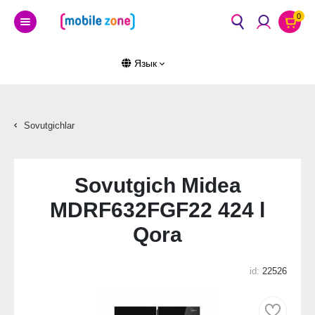
0
Язык
Sovutgichlar
Sovutgich Midea
MDRF632FGF22 424 l
Qora
id:
22526