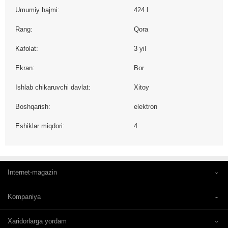
Umumiy hajmi:
424 l
Rang:
Qora
Kafolat:
3 yil
Ekran:
Bor
Ishlab chikaruvchi davlat:
Xitoy
Boshqarish:
elektron
Eshiklar miqdori:
4
Internet-magazin
Kompaniya
Xaridorlarga yordam