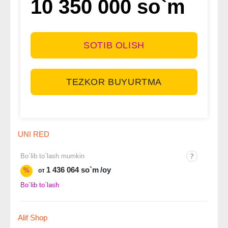
10 350 000 so`m
SOTIB OLISH
TEZKOR BUYURTMA
UNI RED
Bo`lib to`lash mumkin
1 436 064 so`m
/oy
%
от
Bo`lib to`lash
Alif Shop