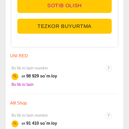
SOTIB OLISH
TEZKOR BUYURTMA
UNI RED
Bo`lib to`lash mumkin
98 929 so`m
/oy
%
от
Bo`lib to`lash
Alif Shop
Bo`lib to`lash mumkin
91 410 so`m
/oy
%
от