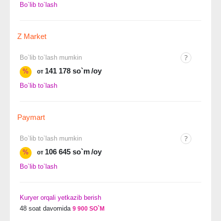
Bo`lib to`lash
Z Market
Bo`lib to`lash mumkin
141 178 so`m
/oy
%
от
Bo`lib to`lash
Paymart
Bo`lib to`lash mumkin
106 645 so`m
/oy
%
от
Bo`lib to`lash
Kuryer orqali yetkazib berish
48 soat davomida
9 900 SO`M