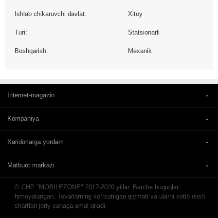
Ishlab chikaruvchi davlat:
Xitoy
Turi:
Statsionarli
Boshqarish:
Mexanik
Internet-magazin
Kompaniya
Xaridorlarga yordam
Matbuot markazi
© CHP "MOBILEZONE" 2017-2020 yillar. Barcha huquqlar
himoyalangan. Tovarlarning ko`rsatilgan qiymati va ularni sotib olish
shartlari joriy sanaga amal qiladi.