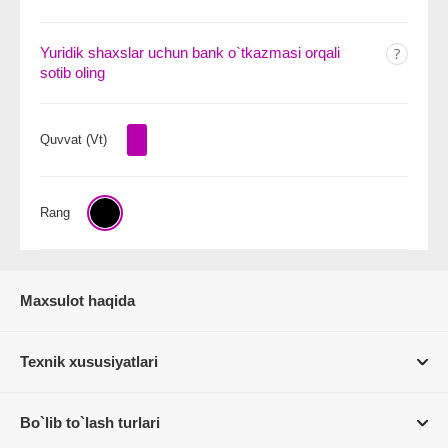
Yuridik shaxslar uchun bank o`tkazmasi orqali
sotib oling
Quvvat (Vt)
Rang
Maxsulot haqida
Texnik xususiyatlari
Bo`lib to`lash turlari