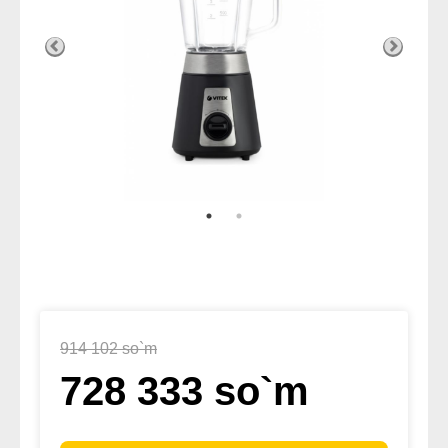
914 102 so`m
728 333 so`m