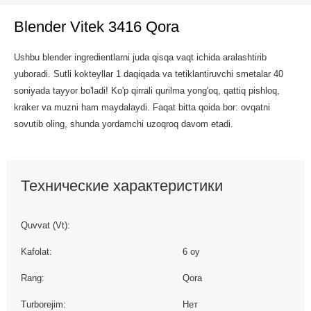
Blender Vitek 3416 Qora
Ushbu blender ingredientlarni juda qisqa vaqt ichida aralashtirib
yuboradi. Sutli kokteyllar 1 daqiqada va tetiklantiruvchi smetalar 40
soniyada tayyor bo'ladi! Ko'p qirrali qurilma yong'oq, qattiq pishloq,
kraker va muzni ham maydalaydi. Faqat bitta qoida bor: ovqatni
sovutib oling, shunda yordamchi uzoqroq davom etadi.
Технические характеристики
Quvvat (Vt):
Kafolat:
6 oy
Rang:
Qora
Turborejim:
Нет