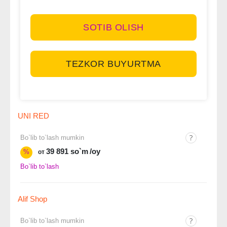
SOTIB OLISH
TEZKOR BUYURTMA
UNI RED
Bo`lib to`lash mumkin
39 891 so`m
/oy
%
от
Bo`lib to`lash
Alif Shop
Bo`lib to`lash mumkin