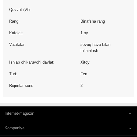
Quvvat (Vt):
Rang:
Binafsha rang
Kafolat:
1 oy
Vazifalar:
sovuq havo bilan
ta'minlash
Ishlab chikaruvchi davlat:
Xitoy
Turi:
Fen
Rejimlar soni:
2
Internet-magazin
Kompaniya