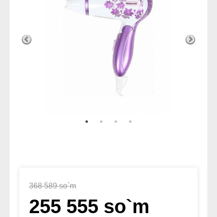
368 589 so`m
255 555 so`m