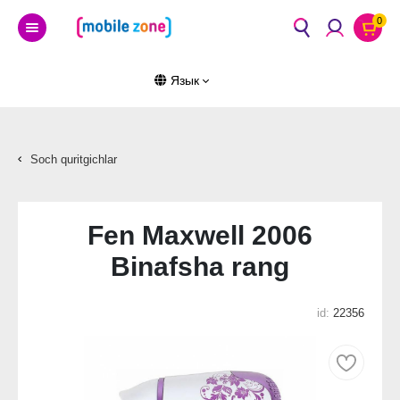
0
Язык
Soch quritgichlar
Fen Maxwell 2006
Binafsha rang
id:
22356