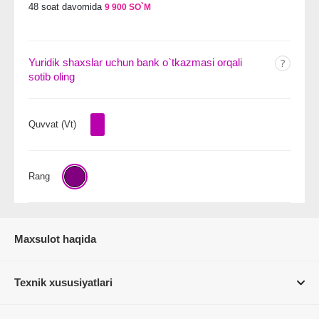
48 soat davomida
9 900 SO`M
Yuridik shaxslar uchun bank o`tkazmasi orqali
sotib oling
Quvvat (Vt)
Rang
Maxsulot haqida
Texnik xususiyatlari