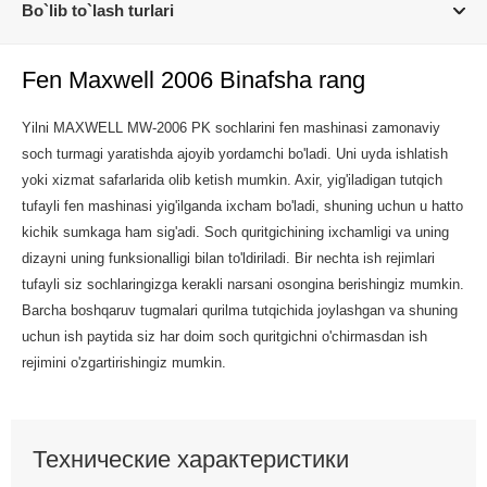
Bo`lib to`lash turlari
Fen Maxwell 2006 Binafsha rang
Yilni MAXWELL MW-2006 PK sochlarini fen mashinasi zamonaviy
soch turmagi yaratishda ajoyib yordamchi bo'ladi. Uni uyda ishlatish
yoki xizmat safarlarida olib ketish mumkin. Axir, yig'iladigan tutqich
tufayli fen mashinasi yig'ilganda ixcham bo'ladi, shuning uchun u hatto
kichik sumkaga ham sig'adi. Soch quritgichining ixchamligi va uning
dizayni uning funksionalligi bilan to'ldiriladi. Bir nechta ish rejimlari
tufayli siz sochlaringizga kerakli narsani osongina berishingiz mumkin.
Barcha boshqaruv tugmalari qurilma tutqichida joylashgan va shuning
uchun ish paytida siz har doim soch quritgichni o'chirmasdan ish
rejimini o'zgartirishingiz mumkin.
Технические характеристики