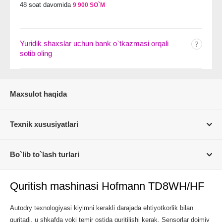
48 soat davomida
9 900 SO`M
Yuridik shaxslar uchun bank o`tkazmasi orqali
sotib oling
Maxsulot haqida
Texnik xususiyatlari
Bo`lib to`lash turlari
Quritish mashinasi Hofmann TD8WH/HF
Autodry texnologiyasi kiyimni kerakli darajada ehtiyotkorlik bilan
quritadi, u shkafda yoki temir ostida quritilishi kerak. Sensorlar doimiy