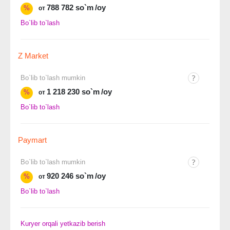
788 782 so`m
/oy
%
от
Bo`lib to`lash
Z Market
Bo`lib to`lash mumkin
1 218 230 so`m
/oy
%
от
Bo`lib to`lash
Paymart
Bo`lib to`lash mumkin
920 246 so`m
/oy
%
от
Bo`lib to`lash
Kuryer orqali yetkazib berish