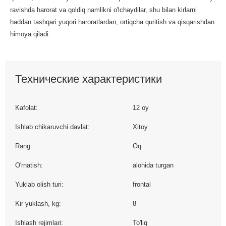
ravishda harorat va qoldiq namlikni o'lchaydilar, shu bilan kirlarni
haddan tashqari yuqori haroratlardan, ortiqcha quritish va qisqarishdan
himoya qiladi.
Технические характеристики
Kafolat:
12 oy
Ishlab chikaruvchi davlat:
Xitoy
Rang:
Oq
O'rnatish:
alohida turgan
Yuklab olish turi:
frontal
Kir yuklash, kg:
8
Ishlash rejimlari:
To'liq