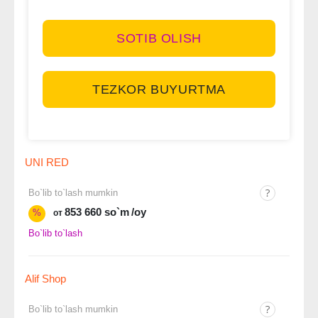
SOTIB OLISH
TEZKOR BUYURTMA
UNI RED
Bo`lib to`lash mumkin
853 660 so`m
/oy
%
от
Bo`lib to`lash
Alif Shop
Bo`lib to`lash mumkin