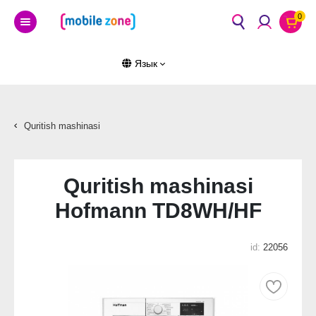
0
Язык
Quritish mashinasi
Quritish mashinasi
Hofmann TD8WH/HF
id:
22056