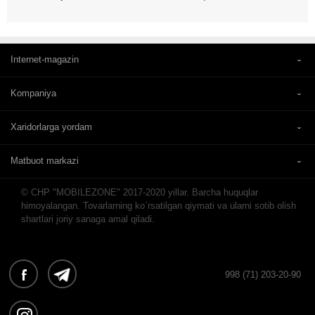
Internet-magazin
Kompaniya
Xaridorlarga yordam
Matbuot markazi
© CHP "MOBILEZONE" 2017-2020 yillar. Barcha huquqlar
himoyalangan. Tovarlarning ko`rsatilgan qiymati va ularni sotib olish
shartlari joriy sanaga amal qiladi.
998 (71) 203-20-90