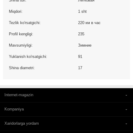
Shina turi:
Легковая
Miqdori:
1 sht
Tezlik ko'rsatgichi:
220 км в час
Profil kengligi:
235
Mavsumiyligi:
Зимние
Yuklanish ko'rsatgichi:
91
Shina diametri:
17
Internet-magazin
Kompaniya
Xaridorlarga yordam