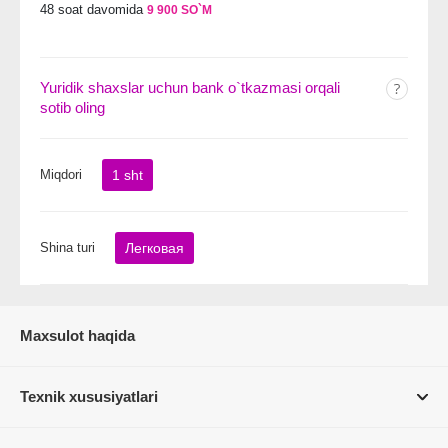
48 soat davomida
9 900 SO`M
Yuridik shaxslar uchun bank o`tkazmasi orqali
sotib oling
Miqdori
1 sht
Shina turi
Легковая
Maxsulot haqida
Texnik xususiyatlari