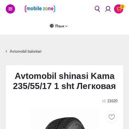
0
Язык
Avtomobil balonlari
Avtomobil shinasi Kama
235/55/17 1 sht Легковая
id:
21620