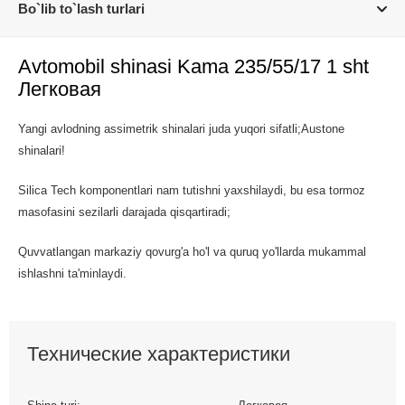
Bo`lib to`lash turlari
Avtomobil shinasi Kama 235/55/17 1 sht
Легковая
Yangi avlodning assimetrik shinalari juda yuqori sifatli;Austone
shinalari!
Silica Tech komponentlari nam tutishni yaxshilaydi, bu esa tormoz
masofasini sezilarli darajada qisqartiradi;
Quvvatlangan markaziy qovurg'a ho'l va quruq yo'llarda mukammal
ishlashni ta'minlaydi.
Технические характеристики