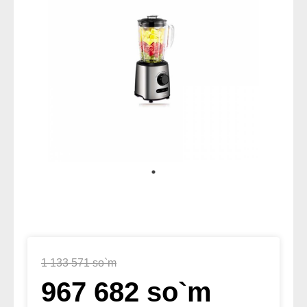
1 133 571 so`m
967 682 so`m