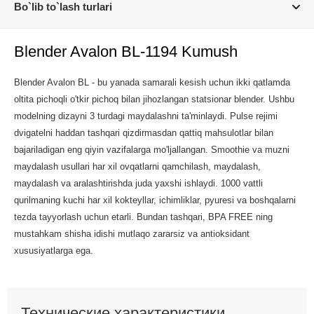
Bo`lib to`lash turlari
Blender Avalon BL-1194 Kumush
Blender Avalon BL - bu yanada samarali kesish uchun ikki qatlamda
oltita pichoqli o'tkir pichoq bilan jihozlangan statsionar blender. Ushbu
modelning dizayni 3 turdagi maydalashni ta'minlaydi. Pulse rejimi
dvigatelni haddan tashqari qizdirmasdan qattiq mahsulotlar bilan
bajariladigan eng qiyin vazifalarga mo'ljallangan. Smoothie va muzni
maydalash usullari har xil ovqatlarni qamchilash, maydalash,
maydalash va aralashtirishda juda yaxshi ishlaydi. 1000 vattli
qurilmaning kuchi har xil kokteyllar, ichimliklar, pyuresi va boshqalarni
tezda tayyorlash uchun etarli. Bundan tashqari, BPA FREE ning
mustahkam shisha idishi mutlaqo zararsiz va antioksidant
xususiyatlarga ega.
Технические характеристики