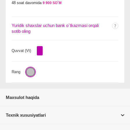
48 soat davomida
9 900 SO`M
Yuridik shaxslar uchun bank o`tkazmasi orqali
sotib oling
Quvvat (Vt)
Rang
Maxsulot haqida
Texnik xususiyatlari