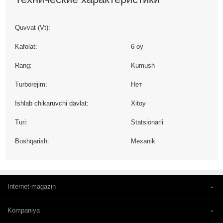
Quvvat (Vt):
Kafolat:
6 oy
Rang:
Kumush
Turborejim:
Нет
Ishlab chikaruvchi davlat:
Xitoy
Turi:
Statsionarli
Boshqarish:
Mexanik
Internet-magazin
Kompaniya