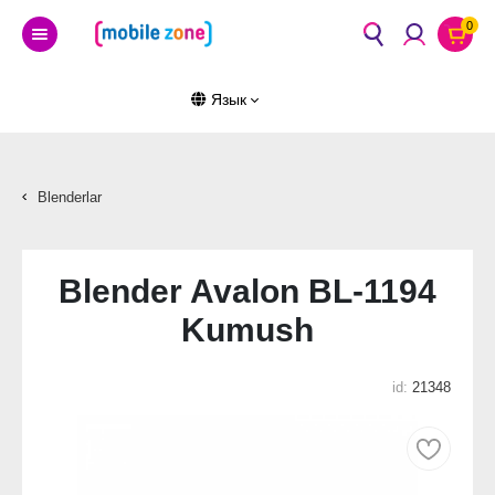
0
Язык
Blenderlar
Blender Avalon BL-1194
Kumush
id:
21348