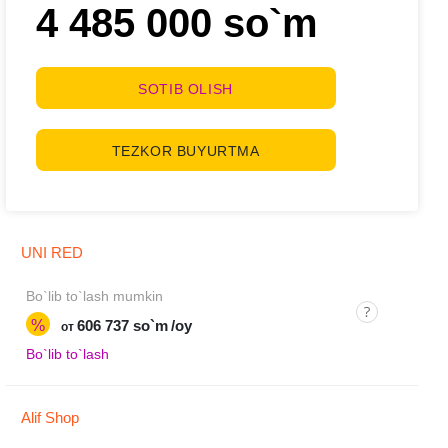
4 485 000 so`m
SOTIB OLISH
TEZKOR BUYURTMA
UNI RED
Bo`lib to`lash mumkin
%
606 737 so`m
/oy
от
Bo`lib to`lash
Alif Shop