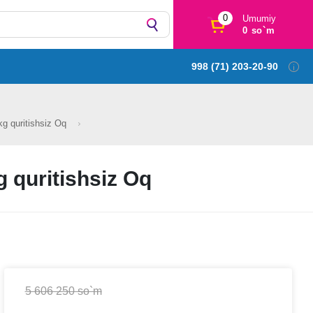
0
Umumiy
0 so`m
998 (71) 203-20-90
 quritishsiz Oq
quritishsiz Oq
5 606 250 so`m