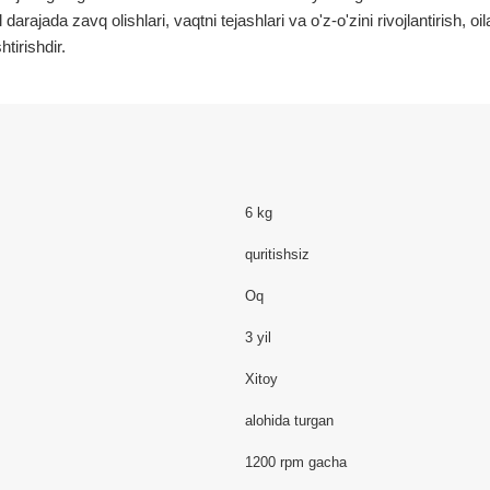
jada zavq olishlari, vaqtni tejashlari va o'z-o'zini rivojlantirish, oil
tirishdir.
6 kg
quritishsiz
Oq
3 yil
Xitoy
alohida turgan
1200 rpm gacha