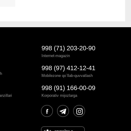
998 (71) 203-20-90
Internet-magazin
998 (97) 412-12-41
sh
Mobilezone qo`llab-quvvatlash
998 (91) 166-00-09
zillari
Korporativ mijozlarga