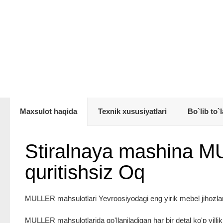
Maxsulot haqida
Texnik xususiyatlari
Bo`lib to`l
Stiralnaya mashina
quritishsiz Oq
MULLER mahsulotlari Yevroosiyodagi eng yirik mebel jihozlari 
MULLER mahsulotlarida qo'llaniladigan har bir detal ko'p yill