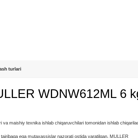
ash turlari
 MULLER WDNW612ML 6 k
va maishiy texnika ishlab chiqaruvchilari tomonidan ishlab chiqarilad
ik tajribaga ega mutaxassislar nazorati ostida yaratilgan. MULLER