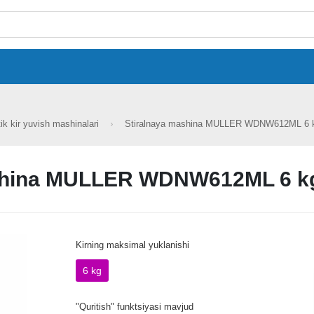
ik kir yuvish mashinalari
Stiralnaya mashina MULLER WDNW612ML 6 kg
shina MULLER WDNW612ML 6 kg 
Kirning maksimal yuklanishi
6 kg
"Quritish" funktsiyasi mavjud