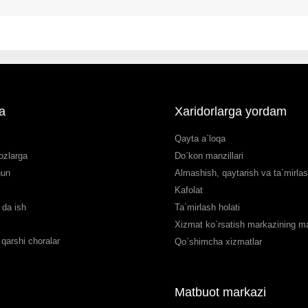
a
Xaridorlarga yordam
Qayta a`loqa
ozlarga
Do`kon manzillari
hun
Almashish, qaytarish va ta`mirla
Kafolat
da ish
Ta`mirlash holati
Xizmat ko`rsatish markazining man
qarshi choralar
Qo`shimcha xizmatlar
Matbuot markazi