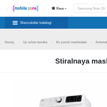
Язык
Maxsulotlar katalogi
Asosiy
Uy uchun texnika
Kir yuvish mashinalari
Avtomat
Stiralnaya ma