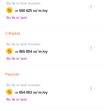
Bo`lib to`lash mumkin
%
560 625 so`m
/oy
от
Bo`lib to`lash
Z Market
Bo`lib to`lash mumkin
%
865 854 so`m
/oy
от
Bo`lib to`lash
Paymart
Bo`lib to`lash mumkin
%
654 063 so`m
/oy
от
Bo`lib to`lash