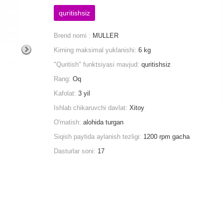
quritishsiz
Brend nomi :
MULLER
Kirning maksimal yuklanishi:
6 kg
"Quritish" funktsiyasi mavjud:
quritishsiz
Rang:
Oq
Kafolat:
3 yil
Ishlab chikaruvchi davlat:
Xitoy
O'rnatish:
alohida turgan
Siqish paytida aylanish tezligi:
1200 rpm gacha
Dasturlar soni:
17