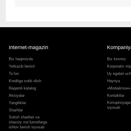
Internet-magazin
Kompaniy
Biz haqimizda
Biz kimmiz
Yetkazib berish
Korporativ mij
To`lov
Uy egalari uc
Kreditga sotib olish
Hayriya
Raqamli katalog
«Мобайлзон» 
Aksiyalar
Kontaktlar
Korruptsiyaga 
Yangiliklar
siyosati
Sharhlar
Sotish shartlari va
shaxsiy ma`lumotlarga
ishlov berish siyosati