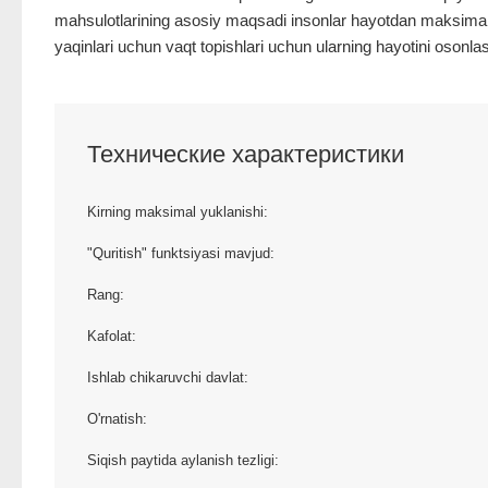
mahsulotlarining asosiy maqsadi insonlar hayotdan maksimal dara
yaqinlari uchun vaqt topishlari uchun ularning hayotini osonlash
Технические характеристики
Kirning maksimal yuklanishi:
"Quritish" funktsiyasi mavjud:
Rang:
Kafolat:
Ishlab chikaruvchi davlat:
O'rnatish:
Siqish paytida aylanish tezligi: