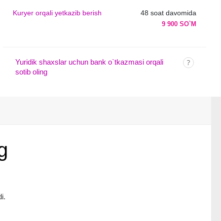
Kuryer orqali yetkazib berish
48 soat davomida
9 900 SO`M
Yuridik shaxslar uchun bank o`tkazmasi orqali
sotib oling
g
i.