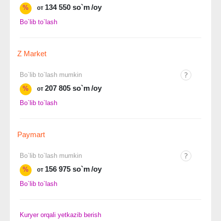
134 550 so`m
/oy
%
от
Bo`lib to`lash
Z Market
Bo`lib to`lash mumkin
207 805 so`m
/oy
%
от
Bo`lib to`lash
Paymart
Bo`lib to`lash mumkin
156 975 so`m
/oy
%
от
Bo`lib to`lash
Kuryer orqali yetkazib berish