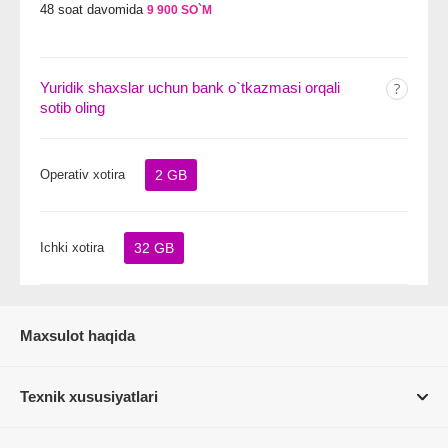
48 soat davomida
9 900 SO`M
Yuridik shaxslar uchun bank o`tkazmasi orqali
sotib oling
Operativ xotira
2 GB
Ichki xotira
32 GB
Maxsulot haqida
Texnik xususiyatlari