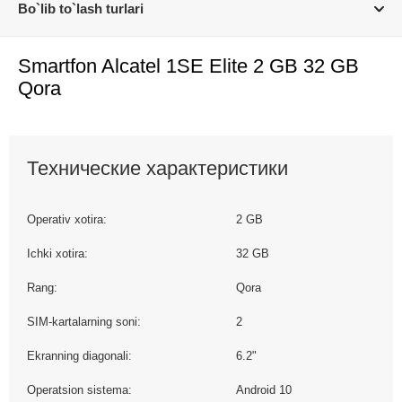
Bo`lib to`lash turlari
Smartfon Alcatel 1SE Elite 2 GB 32 GB
Qora
Технические характеристики
Operativ xotira:
2 GB
Ichki xotira:
32 GB
Rang:
Qora
SIM-kartalarning soni:
2
Ekranning diagonali:
6.2"
Operatsion sistema:
Android 10