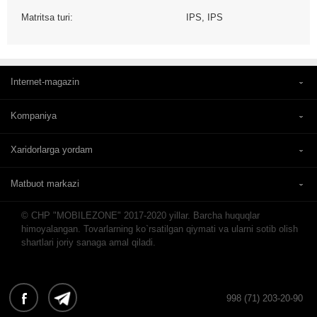
Matritsa turi:
IPS, IPS
Internet-magazin
Kompaniya
Xaridorlarga yordam
Matbuot markazi
© CHP "MOBILEZONE" 2017-2020 yillar. Barcha huquqlar
himoyalangan. Tovarlarning ko`rsatilgan qiymati va ularni sotib olish
shartlari joriy sanaga amal qiladi.
998 (71) 203-20-90