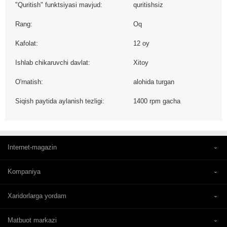
"Quritish" funktsiyasi mavjud:
quritishsiz
Rang:
Oq
Kafolat:
12 oy
Ishlab chikaruvchi davlat:
Xitoy
O'rnatish:
alohida turgan
Siqish paytida aylanish tezligi:
1400 rpm gacha
Internet-magazin
Kompaniya
Xaridorlarga yordam
Matbuot markazi