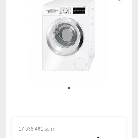
17 538 461 so`m