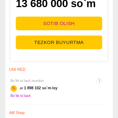
13 680 000 so`m
SOTIB OLISH
TEZKOR BUYURTMA
UNI RED
Bo`lib to`lash mumkin
1 898 102 so`m
/oy
%
от
Bo`lib to`lash
Alif Shop