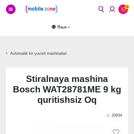
0
Язык
Avtomatik kir yuvish mashinalari
Stiralnaya mashina
Bosch WAT28781ME 9 kg
quritishsiz Oq
id:
20934