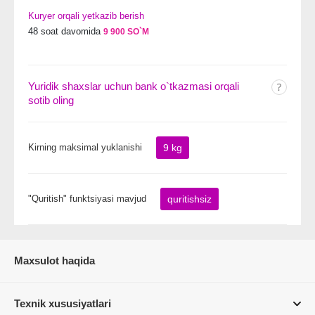
Kuryer orqali yetkazib berish
48 soat davomida
9 900 SO`M
Yuridik shaxslar uchun bank o`tkazmasi orqali
sotib oling
Kirning maksimal yuklanishi
9 kg
"Quritish" funktsiyasi mavjud
quritishsiz
Maxsulot haqida
Texnik xususiyatlari