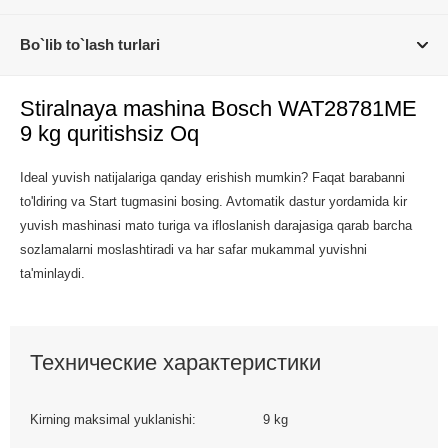
Bo`lib to`lash turlari
Stiralnaya mashina Bosch WAT28781ME
9 kg quritishsiz Oq
Ideal yuvish natijalariga qanday erishish mumkin? Faqat barabanni
to'ldiring va Start tugmasini bosing. Avtomatik dastur yordamida kir
yuvish mashinasi mato turiga va ifloslanish darajasiga qarab barcha
sozlamalarni moslashtiradi va har safar mukammal yuvishni
ta'minlaydi.
Технические характеристики
Kirning maksimal yuklanishi:
9 kg