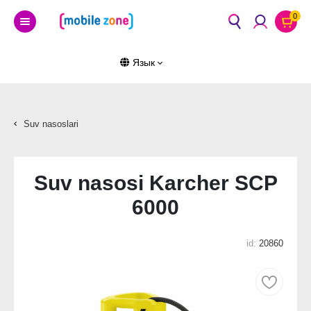
0
Язык
Suv nasoslari
Suv nasosi Karcher SCP
6000
id:
20860