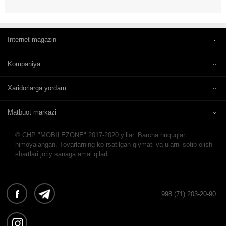
Internet-magazin
Kompaniya
Xaridorlarga yordam
Matbuot markazi
© CHP "MOBILEZONE" 2017-2020 yillar. Barcha huquqlar
himoyalangan. Tovarlarning ko`rsatilgan qiymati va ularni sotib olish
shartlari joriy sanaga amal qiladi.
998 (71) 203-20-90