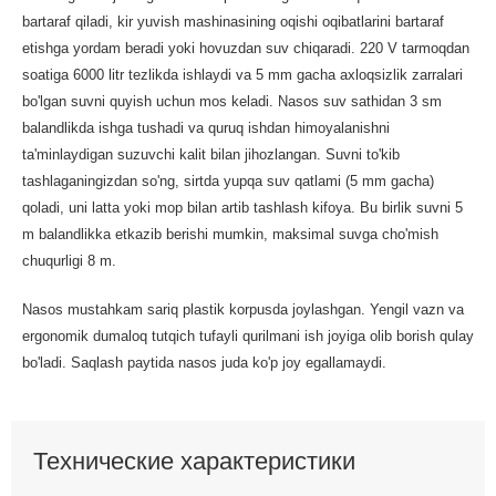
bartaraf qiladi, kir yuvish mashinasining oqishi oqibatlarini bartaraf
etishga yordam beradi yoki hovuzdan suv chiqaradi. 220 V tarmoqdan
soatiga 6000 litr tezlikda ishlaydi va 5 mm gacha axloqsizlik zarralari
bo'lgan suvni quyish uchun mos keladi. Nasos suv sathidan 3 sm
balandlikda ishga tushadi va quruq ishdan himoyalanishni
ta'minlaydigan suzuvchi kalit bilan jihozlangan. Suvni to'kib
tashlaganingizdan so'ng, sirtda yupqa suv qatlami (5 mm gacha)
qoladi, uni latta yoki mop bilan artib tashlash kifoya. Bu birlik suvni 5
m balandlikka etkazib berishi mumkin, maksimal suvga cho'mish
chuqurligi 8 m.
Nasos mustahkam sariq plastik korpusda joylashgan. Yengil vazn va
ergonomik dumaloq tutqich tufayli qurilmani ish joyiga olib borish qulay
bo'ladi. Saqlash paytida nasos juda ko'p joy egallamaydi.
Технические характеристики