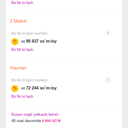
Bo`lib to`lash
Z Market
Bo`lib to`lash mumkin
95 637 so`m
/oy
%
от
Bo`lib to`lash
Paymart
Bo`lib to`lash mumkin
72 244 so`m
/oy
%
от
Bo`lib to`lash
Kuryer orqali yetkazib berish
48 soat davomida
9 900 SO`M