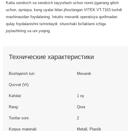
Katta sendvich va sendvich tayyorlash uchun nonni jigarrang qilish
uchun, ayniqsa, keng uyalar bilan jihozlangan VITEK VT-7163 tushdi
mashinasidan foydalaning. Intuitiv mexanik operatsiya qurilmadan
qulay foydalanishni ta'minlaydi: shunchaki bo'laklarni ichiga
joylashtiring va uni yoqing.
Технические характеристики
Boshqarish turi:
Mexanik
Quvvat (Vt):
Kafolat:
1 oy
Rang:
Qora
Tostlar soni:
2
Korpus materiali:
Metall, Plastik