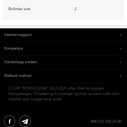
Bo'limlar soni:
2
Internet-magazin
Kompaniya
Xaridorlarga yordam
Matbuot markazi
© CHP "MOBILEZONE" 2017-2020 yillar. Barcha huquqlar
himoyalangan. Tovarlarning ko`rsatilgan qiymati va ularni sotib olish
shartlari joriy sanaga amal qiladi.
998 (71) 203-20-90