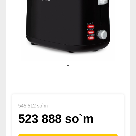
545 512 so`m
523 888 so`m