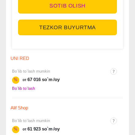
SOTIB OLISH
TEZKOR BUYURTMA
UNI RED
Bo`lib to`lash mumkin
67 016 so`m
/oy
%
от
Bo`lib to`lash
Alif Shop
Bo`lib to`lash mumkin
61 923 so`m
/oy
%
от