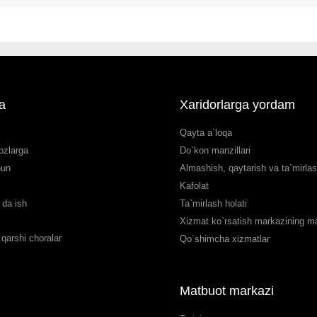
a
Xaridorlarga yordam
Qayta a`loqa
ozlarga
Do`kon manzillari
hun
Almashish, qaytarish va ta`mirla
Kafolat
da ish
Ta`mirlash holati
Xizmat ko`rsatish markazining man
qarshi choralar
Qo`shimcha xizmatlar
Matbuot markazi