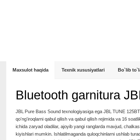
Maxsulot haqida
Texnik xususiyatlari
Bo`lib to`l
Bluetooth garnitura 
JBL Pure Bass Sound texnologiyasiga ega JBL TUNE 125BT - b
qo'ng'iroqlarni qabul qilish va qabul qilish rejimida va 16 soa
ichida zaryad oladilar, ajoyib yangi ranglarda mavjud, chalkas
kiyishlari mumkin. Ishlatilmaganda quloqchinlarni ushlab turad