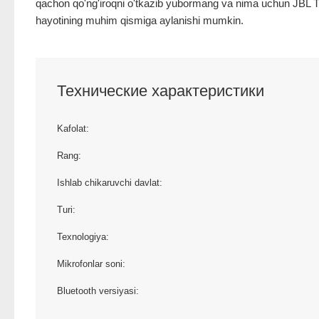
qachon qo'ng'iroqni o'tkazib yubormang va nima uchun JBL T
hayotining muhim qismiga aylanishi mumkin.
Технические характеристики
Kafolat:
Rang:
Ishlab chikaruvchi davlat:
Turi:
Texnologiya:
Mikrofonlar soni:
Bluetooth versiyasi: