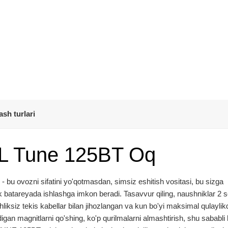
ash turlari
JBL Tune 125BT Oq
u ovozni sifatini yo'qotmasdan, simsiz eshitish vositasi, bu sizga
tlik batareyada ishlashga imkon beradi. Tasavvur qiling, naushniklar 2 
hliksiz tekis kabellar bilan jihozlangan va kun bo'yi maksimal qulaylik
igan magnitlarni qo'shing, ko'p qurilmalarni almashtirish, shu sababli