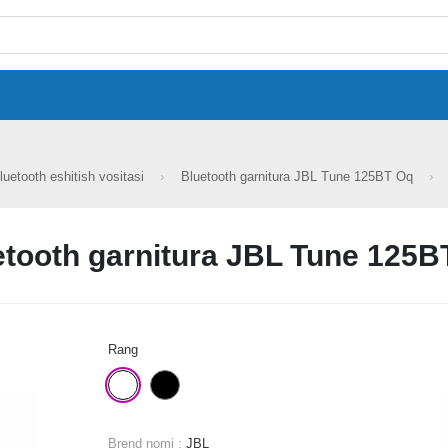
luetooth eshitish vositasi
Bluetooth garnitura JBL Tune 125BT Oq
etooth garnitura JBL Tune 125B
Rang
Brend nomi :
JBL