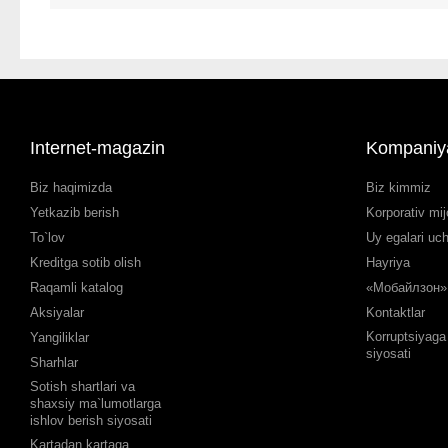
Internet-magazin
Kompaniy
Biz haqimizda
Biz kimmiz
Yetkazib berish
Korporativ mij
To`lov
Uy egalari uc
Kreditga sotib olish
Hayriya
Raqamli katalog
«Мобайлзон» 
Aksiyalar
Kontaktlar
Korruptsiyaga 
Yangiliklar
siyosati
Sharhlar
Sotish shartlari va
shaxsiy ma`lumotlarga
ishlov berish siyosati
Kartadan kartaga