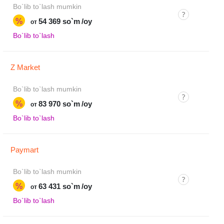
Bo`lib to`lash mumkin
%
54 369 so`m
/oy
от
Bo`lib to`lash
Z Market
Bo`lib to`lash mumkin
%
83 970 so`m
/oy
от
Bo`lib to`lash
Paymart
Bo`lib to`lash mumkin
%
63 431 so`m
/oy
от
Bo`lib to`lash