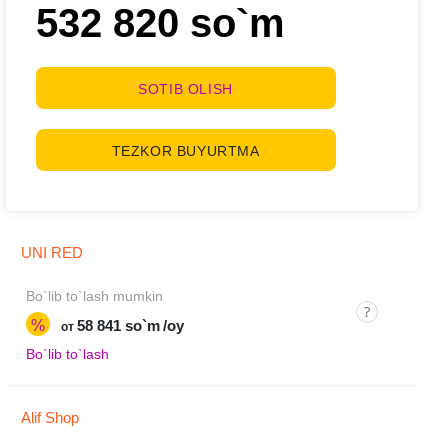
532 820 so`m
SOTIB OLISH
TEZKOR BUYURTMA
UNI RED
Bo`lib to`lash mumkin
%
58 841 so`m
/oy
от
Bo`lib to`lash
Alif Shop