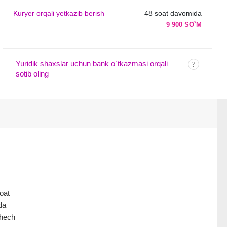
Kuryer orqali yetkazib berish
48 soat davomida
9 900 SO`M
Yuridik shaxslar uchun bank o`tkazmasi orqali
sotib oling
soat
da
 hech