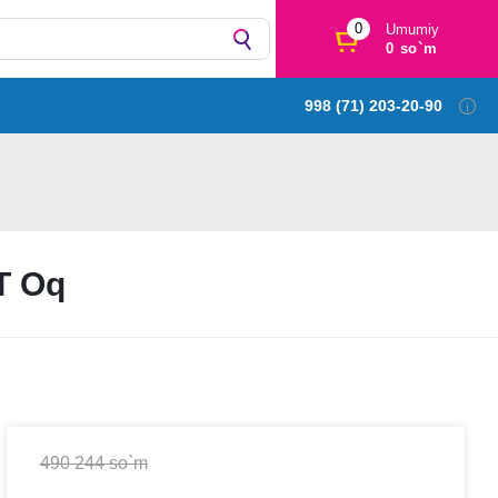
0
Umumiy
0 so`m
998 (71) 203-20-90
T Oq
490 244 so`m