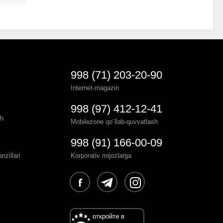
998 (71) 203-20-90
Internet-magazin
998 (97) 412-12-41
sh
Mobilezone qo`llab-quvvatlash
998 (91) 166-00-09
zillari
Korporativ mijozlarga
откройте в