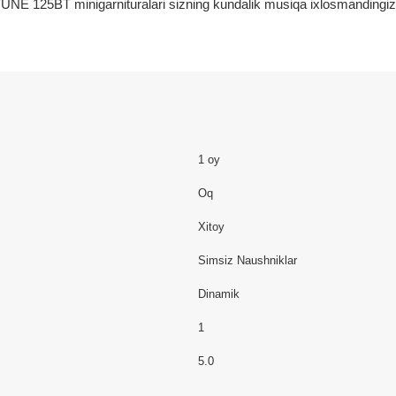
UNE 125BT minigarnituralari sizning kundalik musiqa ixlosmandingiz
1 oy
Oq
Xitoy
Simsiz Naushniklar
Dinamik
1
5.0