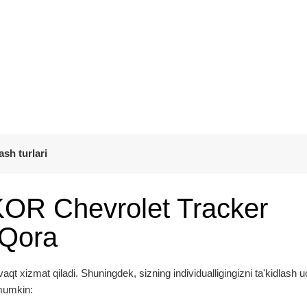
ash turlari
KOR Chevrolet Tracker
 Qora
 xizmat qiladi. Shuningdek, sizning individualligingizni ta'kidlash u
 mumkin: