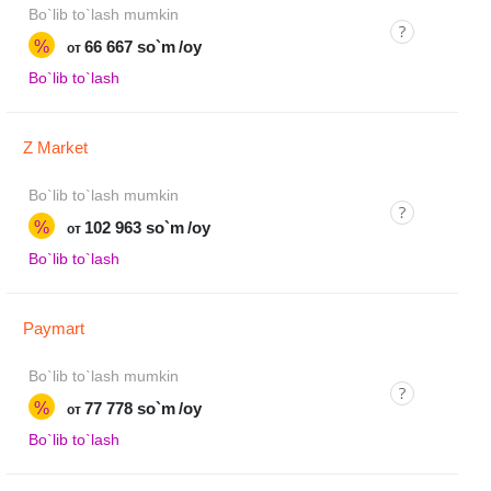
Bo`lib to`lash mumkin
%
66 667 so`m
/oy
от
Bo`lib to`lash
Z Market
Bo`lib to`lash mumkin
%
102 963 so`m
/oy
от
Bo`lib to`lash
Paymart
Bo`lib to`lash mumkin
%
77 778 so`m
/oy
от
Bo`lib to`lash