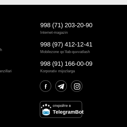
998 (71) 203-20-90
Internet-magazin
998 (97) 412-12-41
sh
Mobilezone qo`llab-quvvatlash
998 (91) 166-00-09
zillari
Korporativ mijozlarga
откройте в
TelegramBot