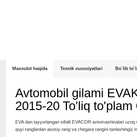
Maxsulot haqida
Texnik xususiyatlari
Bo`lib to`l
Avtomobil gilami EVA
2015-20 To'liq to'plam
EVA dan tayyorlangan sifatli EVACOR avtomashinalari uzoq vaqt
quyi ranglardan asosiy rang va chegara rangini tanlashingiz