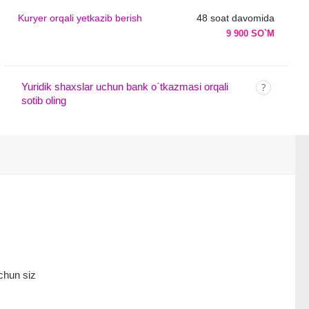
Kuryer orqali yetkazib berish
48 soat davomida
9 900 SO`M
Yuridik shaxslar uchun bank o`tkazmasi orqali
sotib oling
chun siz