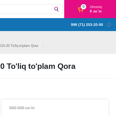
0
Umumiy
0 so`m
998 (71) 203-20-90
15-20 To'liq to'plam Qora
 To'liq to'plam Qora
666 666 so`m