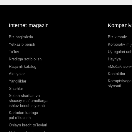
Internet-magazin
Kompaniy
Biz haqimizda
Biz kimmiz
Yetkazib berish
Korporativ mij
To`lov
Uy egalari uc
Kreditga sotib olish
Hayriya
Raqamli katalog
«Мобайлзон» 
Aksiyalar
Kontaktlar
Korruptsiyaga 
Yangiliklar
siyosati
Sharhlar
Sotish shartlari va
shaxsiy ma`lumotlarga
ishlov berish siyosati
Kartadan kartaga
pul o`tkazish
Onlayn kredit to`lovlari