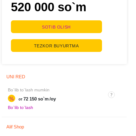
520 000 so`m
SOTIB OLISH
TEZKOR BUYURTMA
UNI RED
Bo`lib to`lash mumkin
%
72 150 so`m
/oy
от
Bo`lib to`lash
Alif Shop