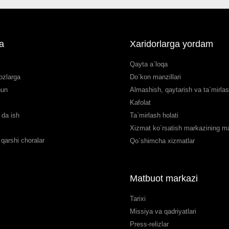
a
Xaridorlarga yordam
Qayta a`loqa
ozlarga
Do`kon manzillari
hun
Almashish, qaytarish va ta`mirla
Kafolat
da ish
Ta`mirlash holati
Xizmat ko`rsatish markazining man
qarshi choralar
Qo`shimcha xizmatlar
Matbuot markazi
Tarixi
Missiya va qadriyatlari
Press-relizlar