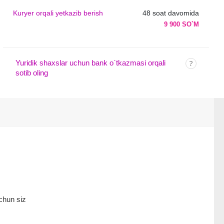
Kuryer orqali yetkazib berish
48 soat davomida
9 900 SO`M
Yuridik shaxslar uchun bank o`tkazmasi orqali
sotib oling
chun siz