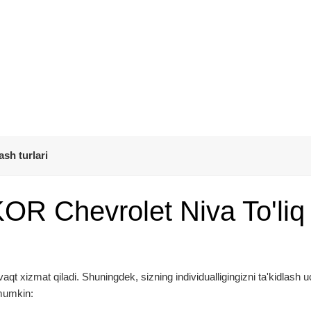
ash turlari
OR Chevrolet Niva To'liq
 xizmat qiladi. Shuningdek, sizning individualligingizni ta'kidlash u
 mumkin: