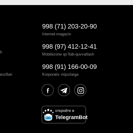
998 (71) 203-20-90
Internet-magazin
998 (97) 412-12-41
sh
Mobilezone qo`llab-quvvatlash
998 (91) 166-00-09
zillari
Korporativ mijozlarga
откройте в
TelegramBot