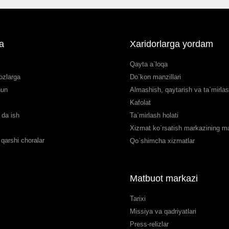
a
Xaridorlarga yordam
Qayta a`loqa
ozlarga
Do`kon manzillari
hun
Almashish, qaytarish va ta`mirla
Kafolat
da ish
Ta`mirlash holati
Xizmat ko`rsatish markazining man
qarshi choralar
Qo`shimcha xizmatlar
Matbuot markazi
Tarixi
Missiya va qadriyatlari
Press-relizlar