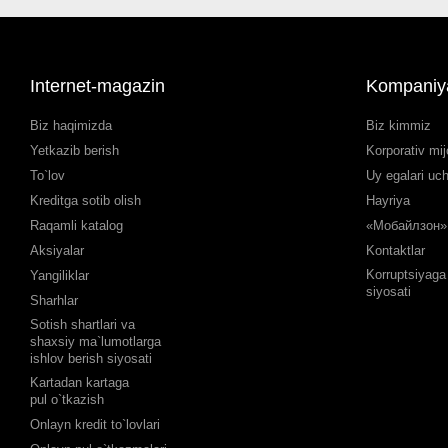
Internet-magazin
Kompaniy
Biz haqimizda
Biz kimmiz
Yetkazib berish
Korporativ mij
To`lov
Uy egalari uc
Kreditga sotib olish
Hayriya
Raqamli katalog
«Мобайлзон» 
Aksiyalar
Kontaktlar
Korruptsiyaga 
Yangiliklar
siyosati
Sharhlar
Sotish shartlari va
shaxsiy ma`lumotlarga
ishlov berish siyosati
Kartadan kartaga
pul o`tkazish
Onlayn kredit to`lovlari