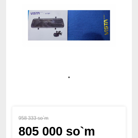
958 333 so`m
805 000 so`m