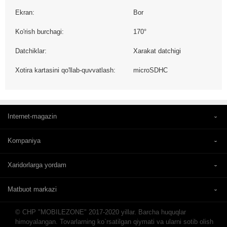
Ekran:
Bor
Ko'rish burchagi:
170°
Datchiklar:
Xarakat datchigi
Xotira kartasini qo'llab-quvvatlash:
microSDHC
Internet-magazin
Kompaniya
Xaridorlarga yordam
Matbuot markazi
© CHP "MOBILEZONE" 2017-2020 yillar. Barcha huquqlar
himoyalangan. Tovarlarning ko`rsatilgan qiymati va ularni sotib olish