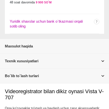
48 soat davomida
9 900 SO`M
Yuridik shaxslar uchun bank o`tkazmasi orqali
sotib oling
Maxsulot haqida
Texnik xususiyatlari
Bo`lib to`lash turlari
Videoregistrator bilan dikiz oynasi Vista V-
707
Orqa ko'zoynaklar to'xtash va haydash uchun zarur aksessuarlardir.