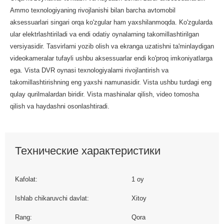
Ammo texnologiyaning rivojlanishi bilan barcha avtomobil
aksessuarlari singari orqa ko'zgular ham yaxshilanmoqda. Ko'zgularda
ular elektrlashtiriladi va endi odatiy oynalarning takomillashtirilgan
versiyasidir. Tasvirlarni yozib olish va ekranga uzatishni ta'minlaydigan
videokameralar tufayli ushbu aksessuarlar endi ko'proq imkoniyatlarga
ega. Vista DVR oynasi texnologiyalarni rivojlantirish va
takomillashtirishning eng yaxshi namunasidir. Vista ushbu turdagi eng
qulay qurilmalardan biridir. Vista mashinalar qilish, video tomosha
qilish va haydashni osonlashtiradi.
Технические характеристики
Kafolat:
1 oy
Ishlab chikaruvchi davlat:
Xitoy
Rang:
Qora