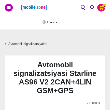
0
Язык
Avtomobil signalizatsiyalari
Avtomobil
signalizatsiyasi Starline
AS96 V2 2CAN+4LIN
GSM+GPS
id:
18001