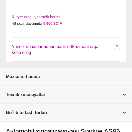
Kuryer orqali yetkazib berish
48 soat davomida
9 900 SO`M
Yuridik shaxslar uchun bank o`tkazmasi orqali
sotib oling
Maxsulot haqida
Texnik xususiyatlari
Bo`lib to`lash turlari
Avtomobil signalizatsiyasi Starline AS96