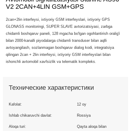
V2 2CAN+4LIN GSM+GPS
2can+2lin interfeysi, ixtiyoriy GSM interfeyslari, ixtiyoriy GPS
GLONASS monitoringi, SUPER SLAVE avtorizatsiyasi, zarbga
chidamli boshqaruv paneli, 128 mgacha bo'lgan ogohlantirish oralig'i
bilan 2000-kanalli piyodalarga chidamli transduser bilan aqlli
avtoyangilash, sozlanmagan boshqaruv dialog kodi, integratsiya
qilingan 2can + 2lin interfeysi, ixtiyoriy GSM interfeyslari bilan
ishonchli avtomobil xavfsizlik va telematik kompleks.
Технические характеристики
Kafolat:
12 oy
Ishlab chikaruvchi davlat:
Rossiya
Aloqa turi:
Qayta aloqa bilan