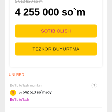
5 012 820 so`m
4 255 000 so`m
SOTIB OLISH
TEZKOR BUYURTMA
UNI RED
Bo`lib to`lash mumkin
542 513 so`m
/oy
%
от
Bo`lib to`lash