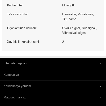
Kodlash turi:
Muloqotli
Ta'sir sensorlari:
Harakatlar, Vibratsiyali,
Tilt, Zarba
Ogohlantirish usullari:
Ovozli signal, Nur signali,
Vibratsiyali signal
Xavfsizlik zonalari soni:
2
Internet-magazin
Kompaniya
Xaridorlarga yordam
Matbuot markazi