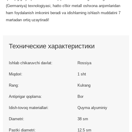
(Germaniya) texnologiyasi, hatto o'tkir metall oshxona anjomlaridan
ham foydalanish imkonini beradi va idishlarning ishlash muddatini 7
martadan ortiq uzaytiradi!
Технические характеристики
Ishlab chikaruvchi davlat:
Rossiya
Miqdori:
1 sht
Rang:
Kulrang
Antiprigar qoplama:
Bor
Idish-tovoq materiallari:
Quyma alyuminiy
Diametri:
38 sm
Pastki diametri:
12.5 sm