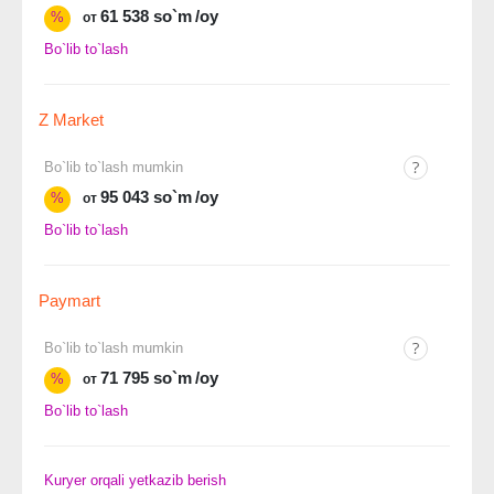
61 538 so`m
/oy
%
от
Bo`lib to`lash
Z Market
Bo`lib to`lash mumkin
95 043 so`m
/oy
%
от
Bo`lib to`lash
Paymart
Bo`lib to`lash mumkin
71 795 so`m
/oy
%
от
Bo`lib to`lash
Kuryer orqali yetkazib berish