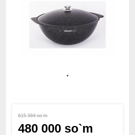
615 384 so`m
480 000 so`m