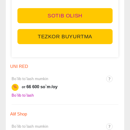
SOTIB OLISH
TEZKOR BUYURTMA
UNI RED
Bo`lib to`lash mumkin
66 600 so`m
/oy
%
от
Bo`lib to`lash
Alif Shop
Bo`lib to`lash mumkin