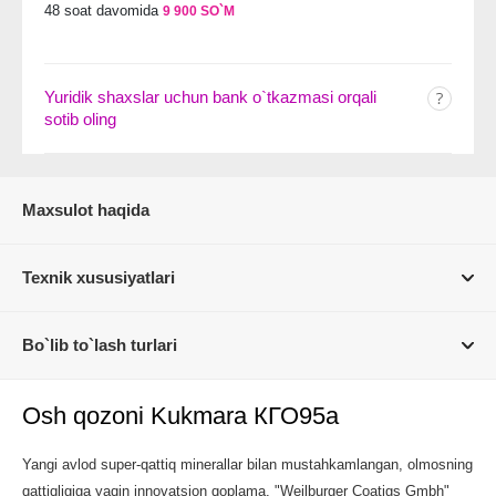
48 soat davomida
9 900 SO`M
Yuridik shaxslar uchun bank o`tkazmasi orqali
sotib oling
Maxsulot haqida
Texnik xususiyatlari
Bo`lib to`lash turlari
Osh qozoni Kukmara КГО95а
Yangi avlod super-qattiq minerallar bilan mustahkamlangan, olmosning
qattiqligiga yaqin innovatsion qoplama. "Weilburger Coatigs Gmbh"