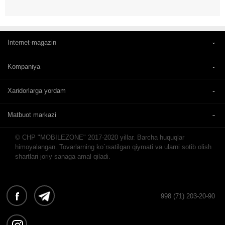
Internet-magazin
Kompaniya
Xaridorlarga yordam
Matbuot markazi
© CHP "MOBILEZONE" 2017-2020 yillar. Barcha huquqlar
himoyalangan. Tovarlarning ko`rsatilgan qiymati va ularni sotib olish
shartlari joriy sanaga amal qiladi.
998 (71) 203-20-90