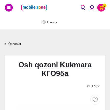
0
Язык
Qozonlar
Osh qozoni Kukmara
КГО95а
id:
17788