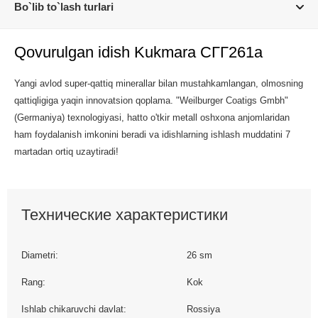
Bo`lib to`lash turlari
Qovurulgan idish Kukmara СГГ261а
Yangi avlod super-qattiq minerallar bilan mustahkamlangan, olmosning
qattiqligiga yaqin innovatsion qoplama. "Weilburger Coatigs Gmbh"
(Germaniya) texnologiyasi, hatto o'tkir metall oshxona anjomlaridan
ham foydalanish imkonini beradi va idishlarning ishlash muddatini 7
martadan ortiq uzaytiradi!
Технические характеристики
Diametri:
26 sm
Rang:
Kok
Ishlab chikaruvchi davlat:
Rossiya