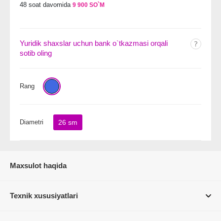
48 soat davomida
9 900 SO`M
Yuridik shaxslar uchun bank o`tkazmasi orqali
sotib oling
Rang
Diametri
26 sm
Maxsulot haqida
Texnik xususiyatlari