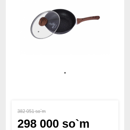
382 051 so`m
298 000 so`m