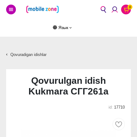
0
Язык
Qovuradigan idishlar
Qovurulgan idish
Kukmara СГГ261а
id:
17710