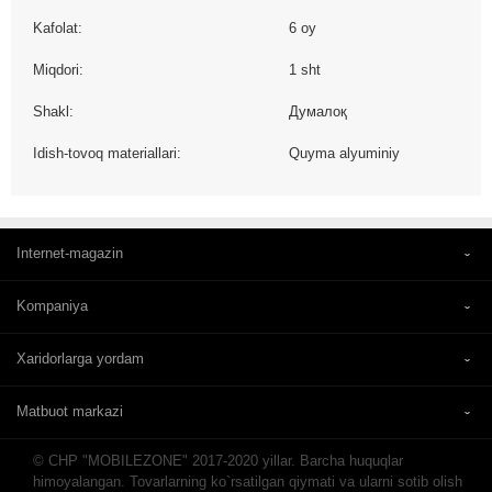
Kafolat:
6 oy
Miqdori:
1 sht
Shakl:
Думалоқ
Idish-tovoq materiallari:
Quyma alyuminiy
Internet-magazin
Kompaniya
Xaridorlarga yordam
Matbuot markazi
© CHP "MOBILEZONE" 2017-2020 yillar. Barcha huquqlar
himoyalangan. Tovarlarning ko`rsatilgan qiymati va ularni sotib olish