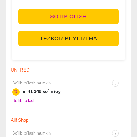
SOTIB OLISH
TEZKOR BUYURTMA
UNI RED
Bo`lib to`lash mumkin
41 348 so`m
/oy
%
от
Bo`lib to`lash
Alif Shop
Bo`lib to`lash mumkin