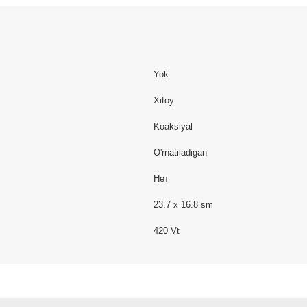
Yok
Xitoy
Koaksiyal
O'rnatiladigan
Нет
23.7 x 16.8 sm
420 Vt