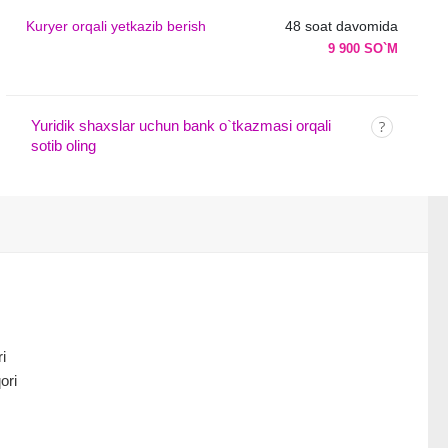
Kuryer orqali yetkazib berish
48 soat davomida
9 900 SO`M
Yuridik shaxslar uchun bank o`tkazmasi orqali
sotib oling
i
ori