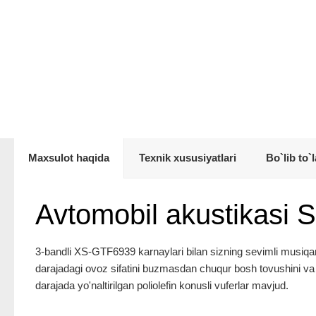
Maxsulot haqida
Texnik xususiyatlari
Bo`lib to`l
Avtomobil akustikas
3-bandli XS-GTF6939 karnaylari bilan sizning sevimli musiqan
darajadagi ovoz sifatini buzmasdan chuqur bosh tovushini va yu
darajada yo'naltirilgan poliolefin konusli vuferlar mavjud.