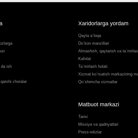
a
Xaridorlarga yordam
Qayta a`loqa
ozlarga
Do`kon manzillari
hun
Almashish, qaytarish va ta`mirla
Kafolat
da ish
Ta`mirlash holati
Xizmat ko`rsatish markazining man
qarshi choralar
Qo`shimcha xizmatlar
Matbuot markazi
Tarixi
Missiya va qadriyatlari
Press-relizlar