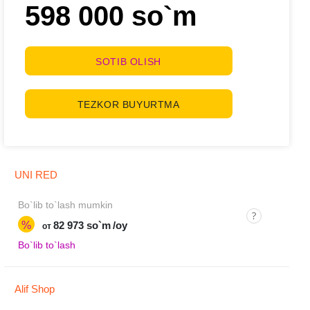
598 000 so`m
SOTIB OLISH
TEZKOR BUYURTMA
UNI RED
Bo`lib to`lash mumkin
%
82 973 so`m
/oy
от
Bo`lib to`lash
Alif Shop