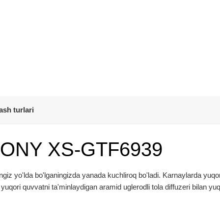
ash turlari
i SONY XS-GTF6939
giz yo'lda bo'lganingizda yanada kuchliroq bo'ladi. Karnaylarda yuqor
qori quvvatni ta'minlaydigan aramid uglerodli tola diffuzeri bilan yuq