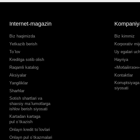
Internet-magazin
Kompaniy
Biz haqimizda
Biz kimmiz
Yetkazib berish
Korporativ mij
To`lov
Uy egalari uc
Kreditga sotib olish
Hayriya
Raqamli katalog
«Мобайлзон» 
Aksiyalar
Kontaktlar
Korruptsiyaga 
Yangiliklar
siyosati
Sharhlar
Sotish shartlari va
shaxsiy ma`lumotlarga
ishlov berish siyosati
Kartadan kartaga
pul o`tkazish
Onlayn kredit to`lovlari
Onlayn pul o`tkazmalari