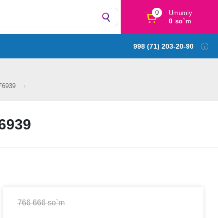
0
Umumiy
0 so`m
998 (71) 203-20-90
TF6939
6939
766 666 so`m