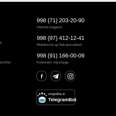
998 (71) 203-20-90
Internet-magazin
998 (97) 412-12-41
sh
Mobilezone qo`llab-quvvatlash
998 (91) 166-00-09
zillari
Korporativ mijozlarga
откройте в
TelegramBot