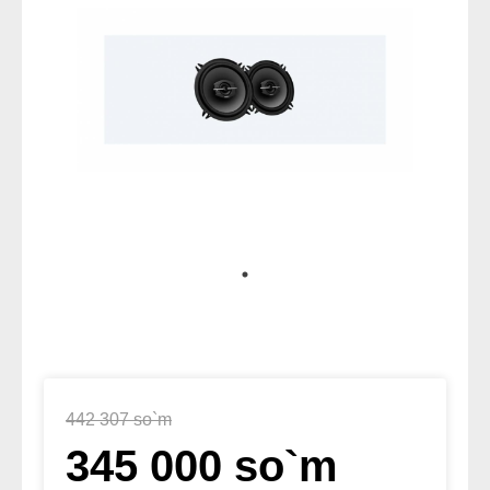
442 307 so`m
345 000 so`m