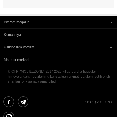
Internet-magazin
Kompaniya
Xaridorlarga yordam
Matbuot markazi
© CHP "MOBILEZONE" 2017-2020 yillar. Barcha huquqlar
himoyalangan. Tovarlarning ko`rsatilgan qiymati va ularni sotib olish
shartlari joriy sanaga amal qiladi.
998 (71) 203-20-90