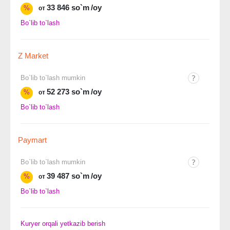
33 846 so`m
/oy
%
от
Bo`lib to`lash
Z Market
Bo`lib to`lash mumkin
52 273 so`m
/oy
%
от
Bo`lib to`lash
Paymart
Bo`lib to`lash mumkin
39 487 so`m
/oy
%
от
Bo`lib to`lash
Kuryer orqali yetkazib berish