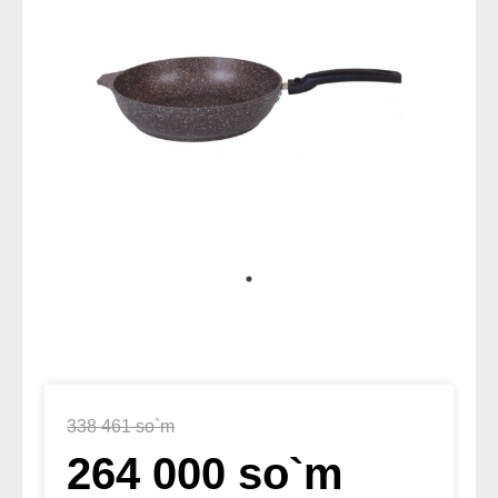
338 461 so`m
264 000 so`m