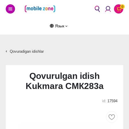
0
Язык
Qovuradigan idishlar
Qovurulgan idish
Kukmara СМК283а
id:
17594