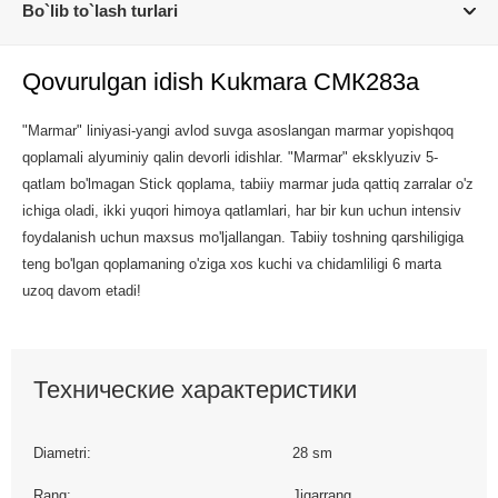
Bo`lib to`lash turlari
Qovurulgan idish Kukmara СМК283а
"Marmar" liniyasi-yangi avlod suvga asoslangan marmar yopishqoq
qoplamali alyuminiy qalin devorli idishlar. "Marmar" eksklyuziv 5-
qatlam bo'lmagan Stick qoplama, tabiiy marmar juda qattiq zarralar o'z
ichiga oladi, ikki yuqori himoya qatlamlari, har bir kun uchun intensiv
foydalanish uchun maxsus mo'ljallangan. Tabiiy toshning qarshiligiga
teng bo'lgan qoplamaning o'ziga xos kuchi va chidamliligi 6 marta
uzoq davom etadi!
Технические характеристики
Diametri:
28 sm
Rang:
Jigarrang