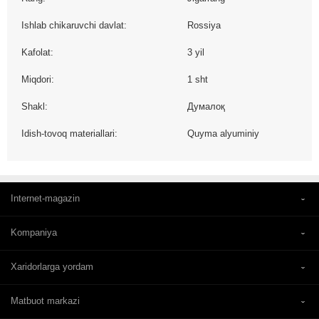
Ishlab chikaruvchi davlat:
Rossiya
Kafolat:
3 yil
Miqdori:
1 sht
Shakl:
Думалоқ
Idish-tovoq materiallari:
Quyma alyuminiy
Internet-magazin
Kompaniya
Xaridorlarga yordam
Matbuot markazi