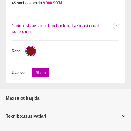
48 soat davomida
9 900 SO`M
Yuridik shaxslar uchun bank o`tkazmasi orqali
sotib oling
Rang
Diametri
28 sm
Maxsulot haqida
Texnik xususiyatlari