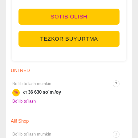
SOTIB OLISH
TEZKOR BUYURTMA
UNI RED
Bo`lib to`lash mumkin
36 630 so`m
/oy
%
от
Bo`lib to`lash
Alif Shop
Bo`lib to`lash mumkin