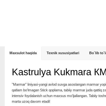
Maxsulot haqida
Texnik xususiyatlari
Bo`lib to`l
Kastrulya Kukmara К
"Marmar" liniyasi-yangi avlod suvga asoslangan marmar yopish
qatlam bo'lmagan Stick qoplama, tabiiy marmar juda qattiq zarr
intensiv foydalanish uchun maxsus mo'ljallangan. Tabiiy toshn
marta uzoq davom etadi!