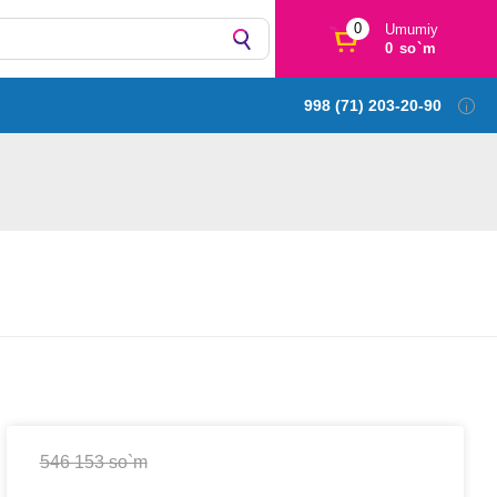
0
Umumiy
0 so`m
998 (71) 203-20-90
546 153 so`m