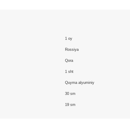
1 oy
Rossiya
Qora
1 sht
Quyma alyuminiy
30 sm
19 sm