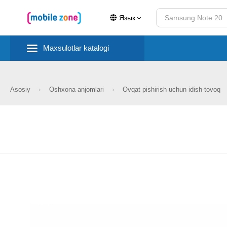
Язык
Maxsulotlar katalogi
Asosiy
Oshxona anjomlari
Ovqat pishirish uchun idish-tovoq