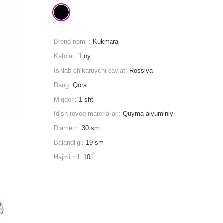
Brend nomi :
Kukmara
Kafolat:
1 oy
Ishlab chikaruvchi davlat:
Rossiya
Rang:
Qora
Miqdori:
1 sht
Idish-tovoq materiallari:
Quyma alyuminiy
Diametri:
30 sm
Balandligi:
19 sm
Hajmi ml:
10 l