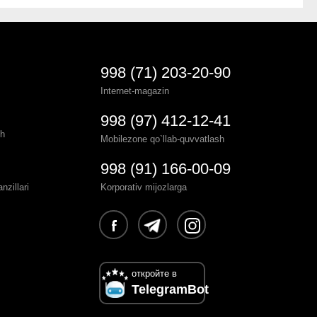
998 (71) 203-20-90
Internet-magazin
998 (97) 412-12-41
sh
Mobilezone qo`llab-quvvatlash
998 (91) 166-00-09
zillari
Korporativ mijozlarga
откройте в
TelegramBot