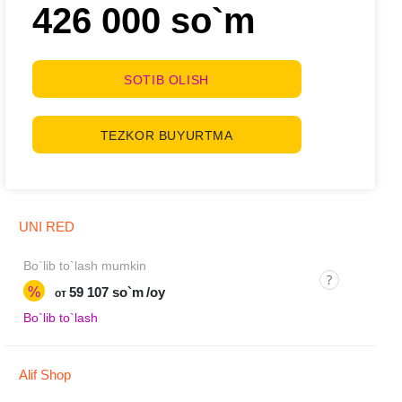
426 000 so`m
SOTIB OLISH
TEZKOR BUYURTMA
UNI RED
Bo`lib to`lash mumkin
%
59 107 so`m
/oy
от
Bo`lib to`lash
Alif Shop