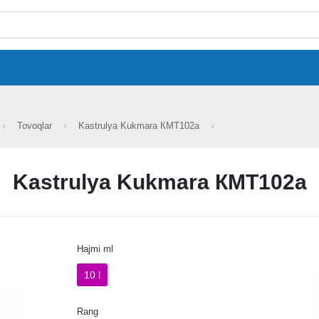
Tovoqlar
Kastrulya Kukmara КМТ102а
Kastrulya Kukmara КМТ102а
Hajmi ml
10 l
Rang