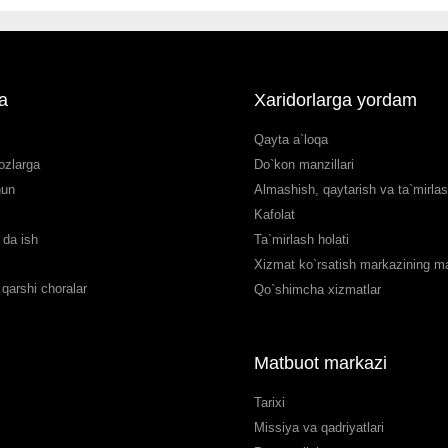
a
Xaridorlarga yordam
Qayta a`loqa
ozlarga
Do`kon manzillari
hun
Almashish, qaytarish va ta`mirla
Kafolat
da ish
Ta`mirlash holati
Xizmat ko`rsatish markazining man
qarshi choralar
Qo`shimcha xizmatlar
Matbuot markazi
Tarixi
Missiya va qadriyatlari