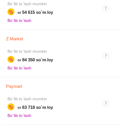
Bo`lib to`lash mumkin
%
54 615 so`m
/oy
от
Bo`lib to`lash
Z Market
Bo`lib to`lash mumkin
%
84 350 so`m
/oy
от
Bo`lib to`lash
Paymart
Bo`lib to`lash mumkin
%
63 718 so`m
/oy
от
Bo`lib to`lash