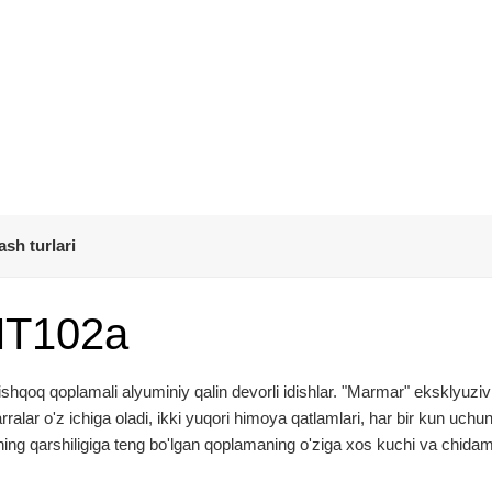
ash turlari
МТ102а
qoq qoplamali alyuminiy qalin devorli idishlar. "Marmar" eksklyuziv
alar o'z ichiga oladi, ikki yuqori himoya qatlamlari, har bir kun uchu
ing qarshiligiga teng bo'lgan qoplamaning o'ziga xos kuchi va chidamli