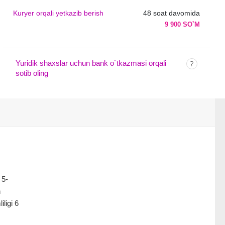
Kuryer orqali yetkazib berish
48 soat davomida
9 900 SO`M
Yuridik shaxslar uchun bank o`tkazmasi orqali
sotib oling
 5-
n
ligi 6