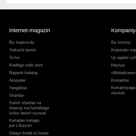
Internet-magazin
Kompaniy
Biz haqimizda
Biz kimmiz
Yetkazib berish
Korporativ mij
To`lov
Uy egalari uc
Kreditga sotib olish
Hayriya
Raqamli katalog
«Мобайлзон» 
Aksiyalar
Kontaktlar
Korruptsiyaga 
Yangiliklar
siyosati
Sharhlar
Sotish shartlari va
shaxsiy ma`lumotlarga
ishlov berish siyosati
Kartadan kartaga
pul o`tkazish
Onlayn kredit to`lovlari