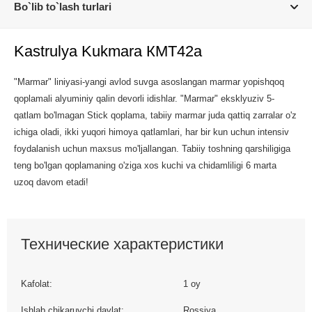
Bo`lib to`lash turlari
Kastrulya Kukmara КМТ42а
"Marmar" liniyasi-yangi avlod suvga asoslangan marmar yopishqoq
qoplamali alyuminiy qalin devorli idishlar. "Marmar" eksklyuziv 5-
qatlam bo'lmagan Stick qoplama, tabiiy marmar juda qattiq zarralar o'z
ichiga oladi, ikki yuqori himoya qatlamlari, har bir kun uchun intensiv
foydalanish uchun maxsus mo'ljallangan. Tabiiy toshning qarshiligiga
teng bo'lgan qoplamaning o'ziga xos kuchi va chidamliligi 6 marta
uzoq davom etadi!
Технические характеристики
Kafolat:
1 oy
Ishlab chikaruvchi davlat:
Rossiya