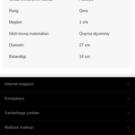
Rang:
Qora
Miqdori:
1 sht
Idish-tovoq materiallari:
Quyma alyuminiy
Diametri:
27 sm
Balandligi:
14 sm
Internet-magazin
Kompaniya
Xaridorlarga yordam
Matbuot markazi