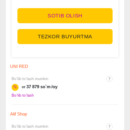
SOTIB OLISH
TEZKOR BUYURTMA
UNI RED
Bo`lib to`lash mumkin
37 879 so`m
/oy
%
от
Bo`lib to`lash
Alif Shop
Bo`lib to`lash mumkin