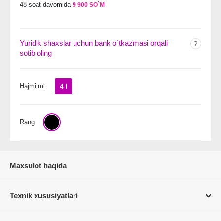
48 soat davomida
9 900 SO`M
Yuridik shaxslar uchun bank o`tkazmasi orqali
sotib oling
Hajmi ml
4 l
Rang
Maxsulot haqida
Texnik xususiyatlari