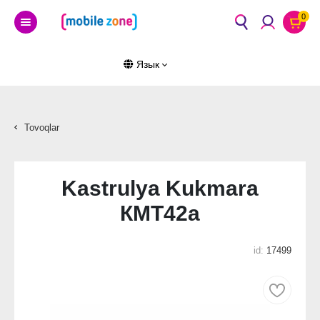
0
Язык
Tovoqlar
Kastrulya Kukmara
КМТ42а
id:
17499