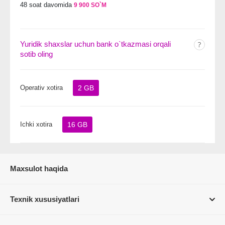
48 soat davomida
9 900 SO`M
Yuridik shaxslar uchun bank o`tkazmasi orqali
sotib oling
Operativ xotira
2 GB
Ichki xotira
16 GB
Maxsulot haqida
Texnik xususiyatlari