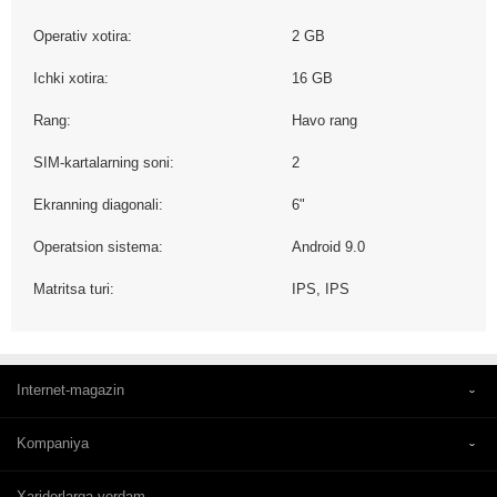
Operativ xotira:
2 GB
Ichki xotira:
16 GB
Rang:
Havo rang
SIM-kartalarning soni:
2
Ekranning diagonali:
6"
Operatsion sistema:
Android 9.0
Matritsa turi:
IPS, IPS
Internet-magazin
Kompaniya
Xaridorlarga yordam