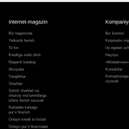
Internet-magazin
Kompaniy
Biz haqimizda
Biz kimmiz
Yetkazib berish
Korporativ mij
To`lov
Uy egalari uc
Kreditga sotib olish
Hayriya
Raqamli katalog
«Мобайлзон» 
Aksiyalar
Kontaktlar
Korruptsiyaga 
Yangiliklar
siyosati
Sharhlar
Sotish shartlari va
shaxsiy ma`lumotlarga
ishlov berish siyosati
Kartadan kartaga
pul o`tkazish
Onlayn kredit to`lovlari
Onlayn pul o`tkazmalari