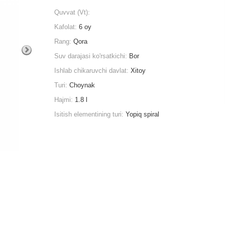
Quvvat (Vt):
Kafolat:
6 oy
Rang:
Qora
Suv darajasi ko'rsatkichi:
Bor
Ishlab chikaruvchi davlat:
Xitoy
Turi:
Choynak
Hajmi:
1.8 l
Isitish elementining turi:
Yopiq spiral