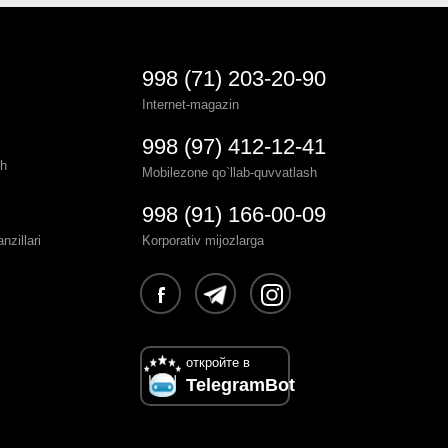
998 (71) 203-20-90
Internet-magazin
998 (97) 412-12-41
sh
Mobilezone qo`llab-quvvatlash
998 (91) 166-00-09
zillari
Korporativ mijozlarga
откройте в
TelegramBot