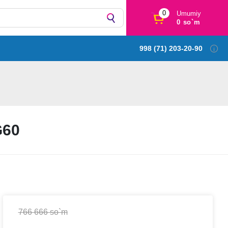
0
Umumiy
0 so`m
998 (71) 203-20-90
G60
766 666 so`m