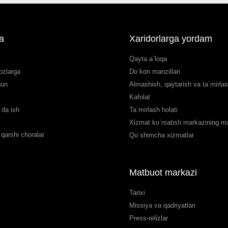
a
Xaridorlarga yordam
Qayta a`loqa
ozlarga
Do`kon manzillari
hun
Almashish, qaytarish va ta`mirla
Kafolat
da ish
Ta`mirlash holati
Xizmat ko`rsatish markazining man
qarshi choralar
Qo`shimcha xizmatlar
Matbuot markazi
Tarixi
Missiya va qadriyatlari
Press-relizlar