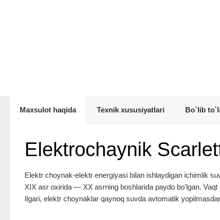
Maxsulot haqida
Texnik xususiyatlari
Bo`lib to`l
Elektrochaynik Scarl
Elektr choynak-elektr energiyasi bilan ishlaydigan ichimlik su
XIX asr oxirida — XX asrning boshlarida paydo bo'lgan. Vaqt o'
Ilgari, elektr choynaklar qaynoq suvda avtomatik yopilmasdan 