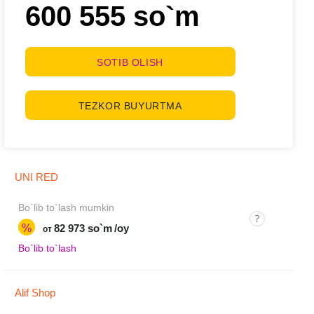
600 555 so`m
SOTIB OLISH
TEZKOR BUYURTMA
UNI RED
Bo`lib to`lash mumkin
%
82 973 so`m
/oy
от
Bo`lib to`lash
Alif Shop