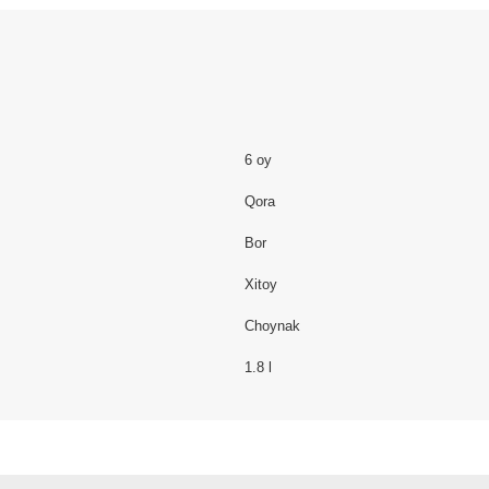
6 oy
Qora
Bor
Xitoy
Choynak
1.8 l