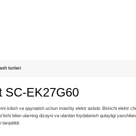
ash turlari
ett SC-EK27G60
vini isitish va qaynatish uchun maishiy elektr asbob. Birinchi elektr c
tishi bilan ularning dizayni va ulardan foydalanish qulayligi yaxshilan
tarqatildi.