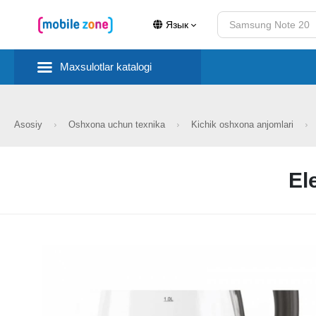
Язык
Maxsulotlar katalogi
Asosiy
Oshxona uchun texnika
Kichik oshxona anjomlari
El