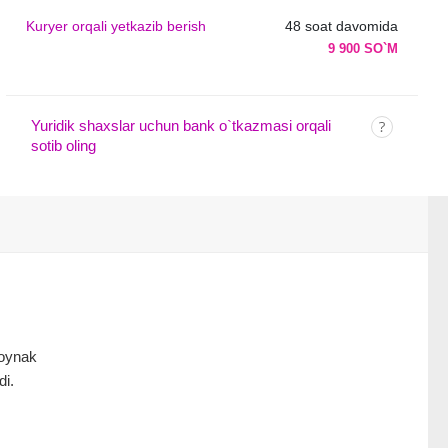
Kuryer orqali yetkazib berish
48 soat davomida
9 900 SO`M
Yuridik shaxslar uchun bank o`tkazmasi orqali
sotib oling
hoynak
di.