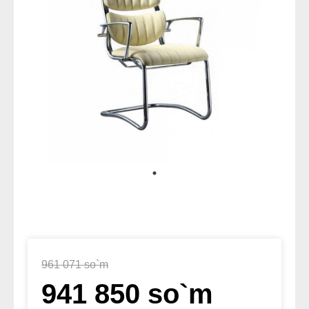
961 071 so`m
941 850 so`m