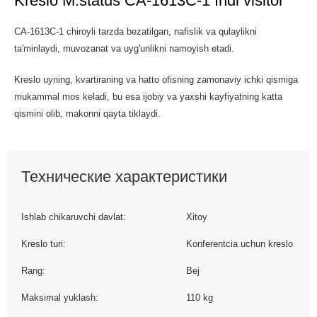
Kreslo M.status CA-1613C-1 Indi visitor
CA-1613C-1 chiroyli tarzda bezatilgan, nafislik va qulaylikni
ta'minlaydi, muvozanat va uyg'unlikni namoyish etadi.
Kreslo uyning, kvartiraning va hatto ofisning zamonaviy ichki qismiga
mukammal mos keladi, bu esa ijobiy va yaxshi kayfiyatning katta
qismini olib, makonni qayta tiklaydi.
Технические характеристики
Ishlab chikaruvchi davlat:
Xitoy
Kreslo turi:
Konferentcia uchun kreslo
Rang:
Bej
Maksimal yuklash:
110 kg