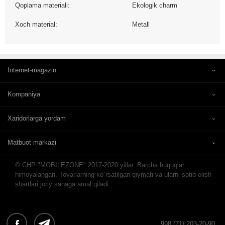
Qoplama materiali:
Ekologik charm
Xoch material:
Metall
Internet-magazin
Kompaniya
Xaridorlarga yordam
Matbuot markazi
© CHP "MOBILEZONE" 2017-2020 yillar. Barcha huquqlar
himoyalangan. Tovarlarning ko`rsatilgan qiymati va ularni sotib olish
shartlari joriy sanaga amal qiladi.
998 (71) 203-20-90