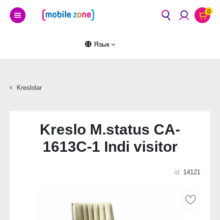
0
Язык
Kreslolar
Kreslo M.status CA-
1613C-1 Indi visitor
id:
14121