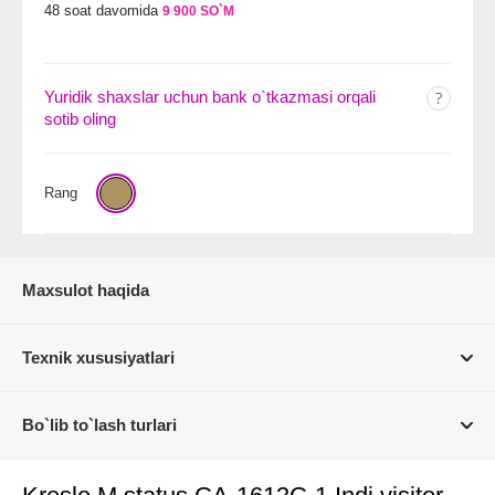
48 soat davomida
9 900 SO`M
Yuridik shaxslar uchun bank o`tkazmasi orqali
sotib oling
Rang
Maxsulot haqida
Texnik xususiyatlari
Bo`lib to`lash turlari