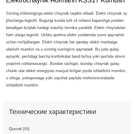
Elektrochaynik Hofmann KSS17 Kumush
Sizning e'tiboringizga elektr choynak taqdim etiladi. Elektr choynak uy
jihozlariga tegishli. Bugungi kunda turli xil ishlarni bajarishga yordam
beradigan ko'plab turdagi maishiy texnika yaratildi. Elektr choynaklari
ham ularga tegishli. Ushbu qurilma elektr yordamida suvni qaynatish
uchun mo'ljallangan. Elektr choynak har qanday elektr manbaiga
ulanishi mumkin va u sizning suvingizni qaynatadi. Bu juda qulay,
aytaylik, pechdagi barcha konforkalar band bo'lsa yoki pechda olovni
yoqishni xohlamasangiz. Bundan tashqari, bunday choynak qulay,
chunki ular elektr energiyasi mavjud bo'lgan joyda ishlatilishi mumkin,
u ofisga, yotoqxonaga yoki sayohat paytida mehmonxonalarda
ishlatilishi mumkin.
Технические характеристики
Quvvat (Vt):