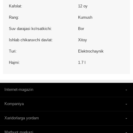
Kafolat:
12 oy
Rang:
Kumush
Suv darajasi ko'rsatkichi:
Bor
Ishlab chikaruvchi davlat:
Xitoy
Turi:
Elektrochaynik
Hajmi:
1.7 l
Internet-magazin
Kompaniya
Xaridorlarga yordam
Matbuot markazi