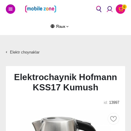
0
Язык
Elektr choynaklar
Elektrochaynik Hofmann
KSS17 Kumush
id:
13997