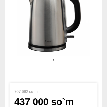
707 692 so`m
437 000 so`m