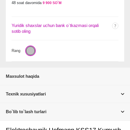
48 soat davomida
9 900 SO`M
Yuridik shaxslar uchun bank o`tkazmasi orqali
sotib oling
Rang
Maxsulot haqida
Texnik xususiyatlari
Bo`lib to`lash turlari