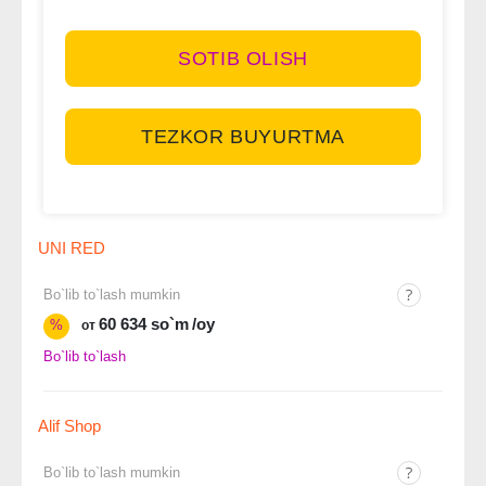
SOTIB OLISH
TEZKOR BUYURTMA
UNI RED
Bo`lib to`lash mumkin
60 634 so`m
/oy
%
от
Bo`lib to`lash
Alif Shop
Bo`lib to`lash mumkin