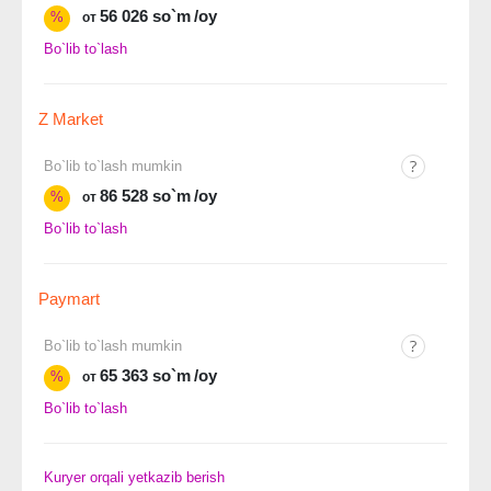
56 026 so`m
/oy
%
от
Bo`lib to`lash
Z Market
Bo`lib to`lash mumkin
86 528 so`m
/oy
%
от
Bo`lib to`lash
Paymart
Bo`lib to`lash mumkin
65 363 so`m
/oy
%
от
Bo`lib to`lash
Kuryer orqali yetkazib berish