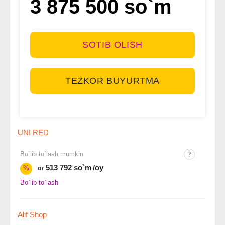
3 875 500 so`m
SOTIB OLISH
TEZKOR BUYURTMA
UNI RED
Bo`lib to`lash mumkin
513 792 so`m
/oy
%
от
Bo`lib to`lash
Alif Shop