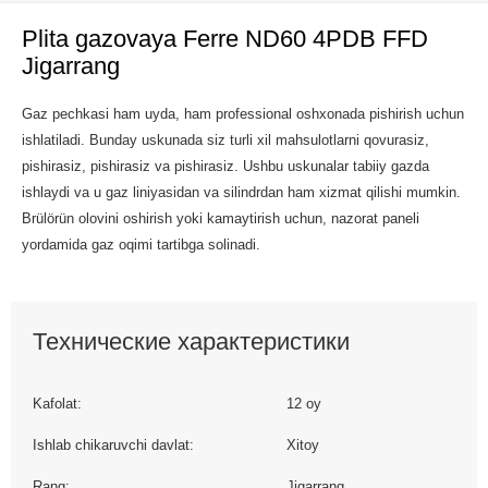
Plita gazovaya Ferre ND60 4PDB FFD
Jigarrang
Gaz pechkasi ham uyda, ham professional oshxonada pishirish uchun
ishlatiladi. Bunday uskunada siz turli xil mahsulotlarni qovurasiz,
pishirasiz, pishirasiz va pishirasiz. Ushbu uskunalar tabiiy gazda
ishlaydi va u gaz liniyasidan va silindrdan ham xizmat qilishi mumkin.
Brülörün olovini oshirish yoki kamaytirish uchun, nazorat paneli
yordamida gaz oqimi tartibga solinadi.
Технические характеристики
Kafolat:
12 oy
Ishlab chikaruvchi davlat:
Xitoy
Rang:
Jigarrang