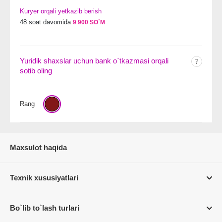
Kuryer orqali yetkazib berish
48 soat davomida
9 900 SO`M
Yuridik shaxslar uchun bank o`tkazmasi orqali
sotib oling
Rang
Maxsulot haqida
Texnik xususiyatlari
Bo`lib to`lash turlari