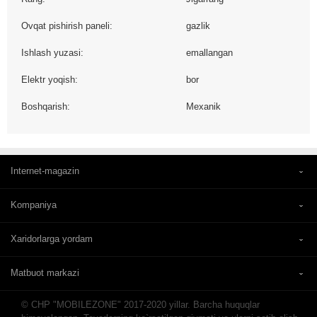
Ovqat pishirish paneli:
gazlik
Ishlash yuzasi:
emallangan
Elektr yoqish:
bor
Boshqarish:
Mexanik
Internet-magazin
Kompaniya
Xaridorlarga yordam
Matbuot markazi
© CHP "MOBILEZONE" 2017-2020 yillar. Barcha huquqlar