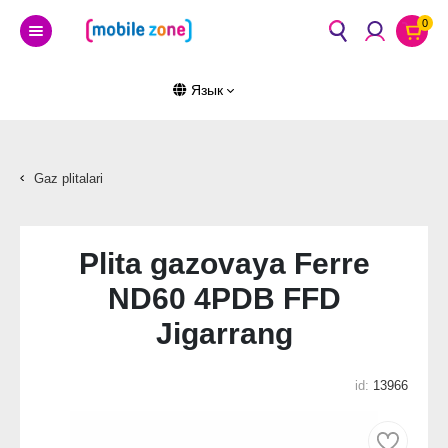
0
Язык
Gaz plitalari
Plita gazovaya Ferre
ND60 4PDB FFD
Jigarrang
id:
13966