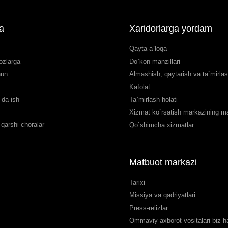
a
Xaridorlarga yordam
Qayta a`loqa
ozlarga
Do`kon manzillari
hun
Almashish, qaytarish va ta`mirla
Kafolat
da ish
Ta`mirlash holati
Xizmat ko`rsatish markazining man
qarshi choralar
Qo`shimcha xizmatlar
Matbuot markazi
Tarixi
Missiya va qadriyatlari
Press-relizlar
Ommaviy axborot vositalari biz 