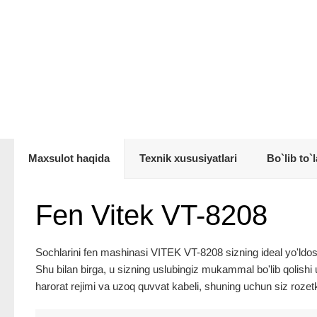
Maxsulot haqida
Texnik xususiyatlari
Bo`lib to`l
Fen Vitek VT-8208
Sochlarini fen mashinasi VITEK VT-8208 sizning ideal yo'ldoshi
Shu bilan birga, u sizning uslubingiz mukammal bo'lib qolishi
harorat rejimi va uzoq quvvat kabeli, shuning uchun siz rozet