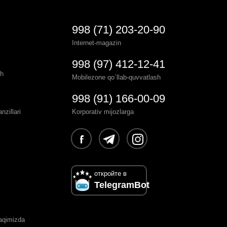
998 (71) 203-20-90
Internet-magazin
998 (97) 412-12-41
sh
Mobilezone qo`llab-quvvatlash
998 (91) 166-00-09
zillari
Korporativ mijozlarga
откройте в
TelegramBot
haqimizda