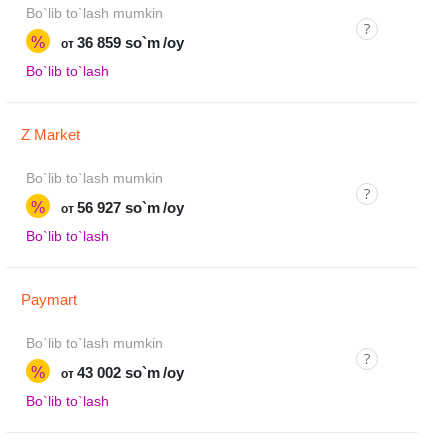
Bo`lib to`lash mumkin
%
36 859 so`m
/oy
от
Bo`lib to`lash
Z Market
Bo`lib to`lash mumkin
%
56 927 so`m
/oy
от
Bo`lib to`lash
Paymart
Bo`lib to`lash mumkin
%
43 002 so`m
/oy
от
Bo`lib to`lash