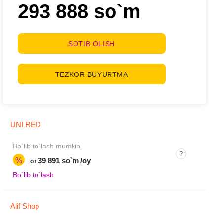
293 888 so`m
SOTIB OLISH
TEZKOR BUYURTMA
UNI RED
Bo`lib to`lash mumkin
%
39 891 so`m
/oy
от
Bo`lib to`lash
Alif Shop