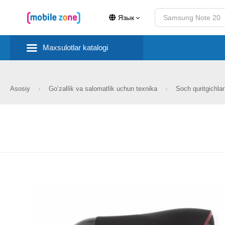
Язык
Maxsulotlar katalogi
Asosiy
Go‘zallik va salomatlik uchun texnika
Soch quritgichlar