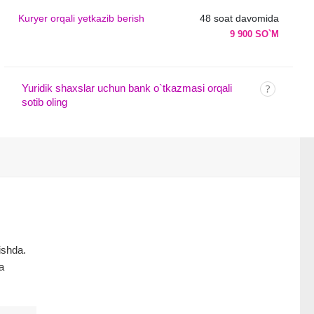
Kuryer orqali yetkazib berish
48 soat davomida
9 900 SO`M
Yuridik shaxslar uchun bank o`tkazmasi orqali
sotib oling
ishda.
a