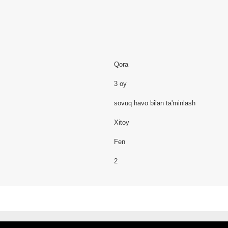
Qora
3 oy
sovuq havo bilan ta'minlash
Xitoy
Fen
2