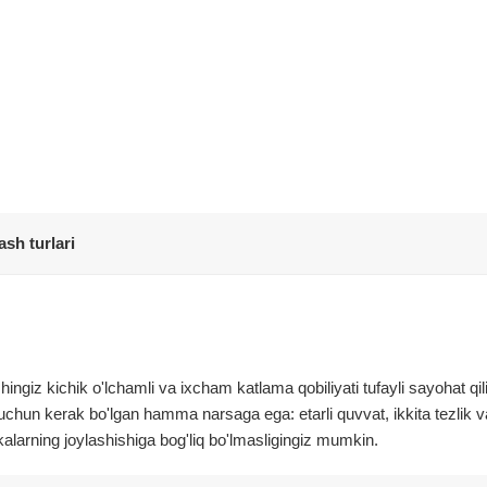
ash turlari
ngiz kichik o'lchamli va ixcham katlama qobiliyati tufayli sayohat qil
 uchun kerak bo'lgan hamma narsaga ega: etarli quvvat, ikkita tezlik v
kalarning joylashishiga bog'liq bo'lmasligingiz mumkin.