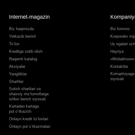
Internet-magazin
Kompaniy
Biz haqimizda
Biz kimmiz
Yetkazib berish
Korporativ mij
To`lov
Uy egalari uc
Kreditga sotib olish
Hayriya
Raqamli katalog
«Мобайлзон» 
Aksiyalar
Kontaktlar
Korruptsiyaga 
Yangiliklar
siyosati
Sharhlar
Sotish shartlari va
shaxsiy ma`lumotlarga
ishlov berish siyosati
Kartadan kartaga
pul o`tkazish
Onlayn kredit to`lovlari
Onlayn pul o`tkazmalari