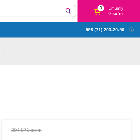
0
Umumiy
0 so`m
998 (71) 203-20-90
294 871 so`m