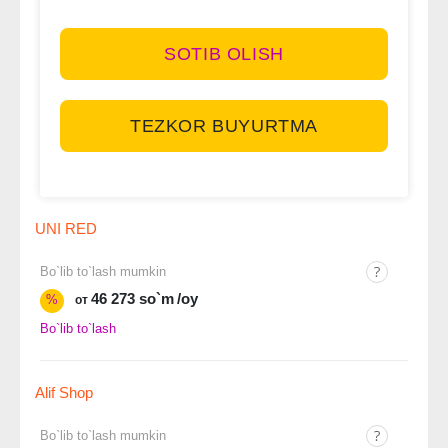
SOTIB OLISH
TEZKOR BUYURTMA
UNI RED
Bo`lib to`lash mumkin
46 273 so`m
/oy
%
от
Bo`lib to`lash
Alif Shop
Bo`lib to`lash mumkin