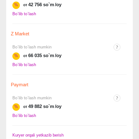
42 756 so`m
/oy
%
от
Bo`lib to`lash
Z Market
Bo`lib to`lash mumkin
66 035 so`m
/oy
%
от
Bo`lib to`lash
Paymart
Bo`lib to`lash mumkin
49 882 so`m
/oy
%
от
Bo`lib to`lash
Kuryer orqali yetkazib berish