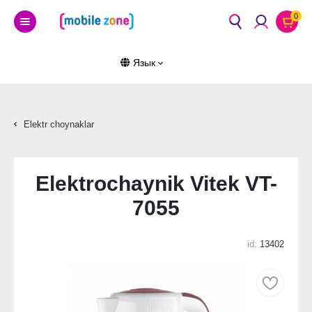
0
Язык
Elektr choynaklar
Elektrochaynik Vitek VT-
7055
id:
13402