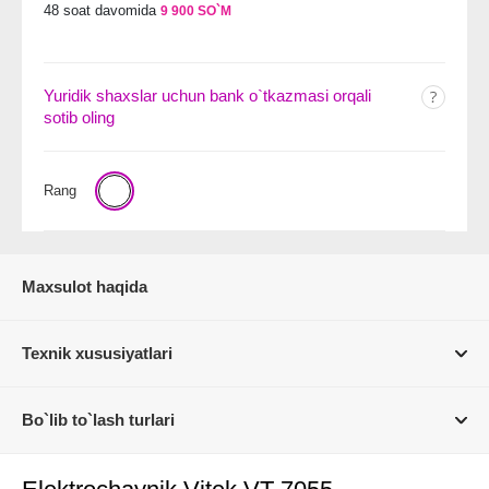
48 soat davomida
9 900 SO`M
Yuridik shaxslar uchun bank o`tkazmasi orqali
sotib oling
Rang
Maxsulot haqida
Texnik xususiyatlari
Bo`lib to`lash turlari