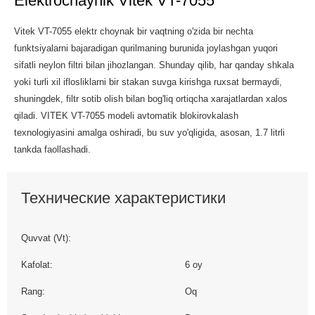
Elektrochaynik Vitek VT-7055
Vitek VT-7055 elektr choynak bir vaqtning o'zida bir nechta
funktsiyalarni bajaradigan qurilmaning burunida joylashgan yuqori
sifatli neylon filtri bilan jihozlangan. Shunday qilib, har qanday shkala
yoki turli xil iflosliklarni bir stakan suvga kirishga ruxsat bermaydi,
shuningdek, filtr sotib olish bilan bog'liq ortiqcha xarajatlardan xalos
qiladi. VITEK VT-7055 modeli avtomatik blokirovkalash
texnologiyasini amalga oshiradi, bu suv yo'qligida, asosan, 1.7 litrli
tankda faollashadi.
Технические характеристики
Quvvat (Vt):
Kafolat:
6 oy
Rang:
Oq