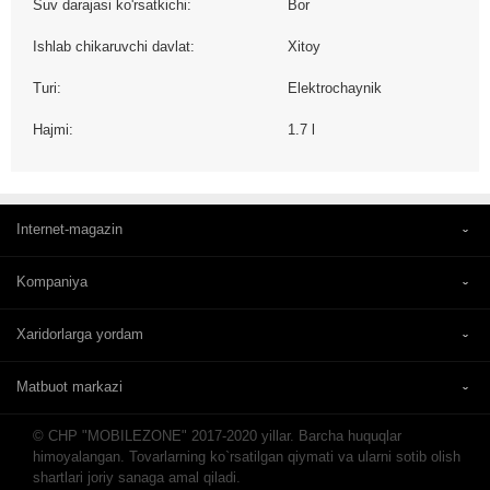
Suv darajasi ko'rsatkichi:
Bor
Ishlab chikaruvchi davlat:
Xitoy
Turi:
Elektrochaynik
Hajmi:
1.7 l
Internet-magazin
Kompaniya
Xaridorlarga yordam
Matbuot markazi
© CHP "MOBILEZONE" 2017-2020 yillar. Barcha huquqlar
himoyalangan. Tovarlarning ko`rsatilgan qiymati va ularni sotib olish
shartlari joriy sanaga amal qiladi.