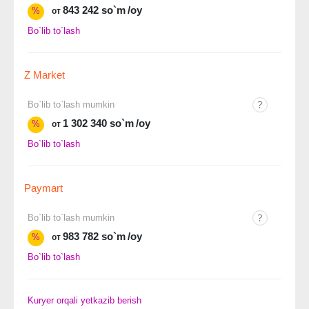
843 242 so`m
/oy
%
от
Bo`lib to`lash
Z Market
Bo`lib to`lash mumkin
1 302 340 so`m
/oy
%
от
Bo`lib to`lash
Paymart
Bo`lib to`lash mumkin
983 782 so`m
/oy
%
от
Bo`lib to`lash
Kuryer orqali yetkazib berish