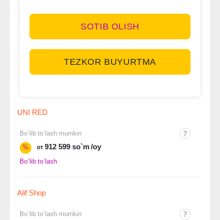
SOTIB OLISH
TEZKOR BUYURTMA
UNI RED
Bo`lib to`lash mumkin
912 599 so`m
/oy
%
от
Bo`lib to`lash
Alif Shop
Bo`lib to`lash mumkin