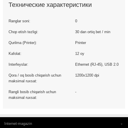
Технические характеристики
Ranglar soni:
0
Chop etish tezligi:
30 dan ortiq bet / min
Qurilma (Printer):
Printer
Kafolat:
12 oy
Interfeyslar:
Ethernet (RJ-45), USB 2.0
Qora / oq bosib chiqarish uchun
1200х1200 dpi
maksimal ruxsat:
Rangli bosib chiqarish uchun
-
maksimal ruxsat:
Internet-magazin