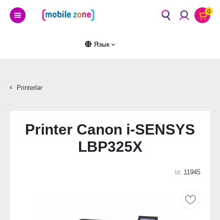
0
Язык
Printerlar
Printer Canon i-SENSYS
LBP325X
id:
11945