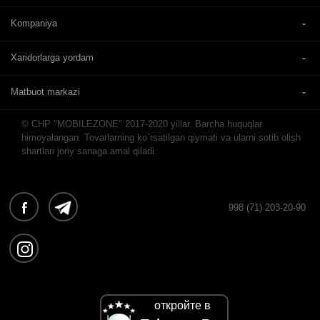
Kompaniya
Xaridorlarga yordam
Matbuot markazi
© CHP "MOBILEZONE" 2017-2020 yillar. Barcha huquqlar
himoyalangan. Tovarlarning ko`rsatilgan qiymati va ularni sotib olish
shartlari joriy sanaga amal qiladi.
998 (71) 203-20-90
откройте в