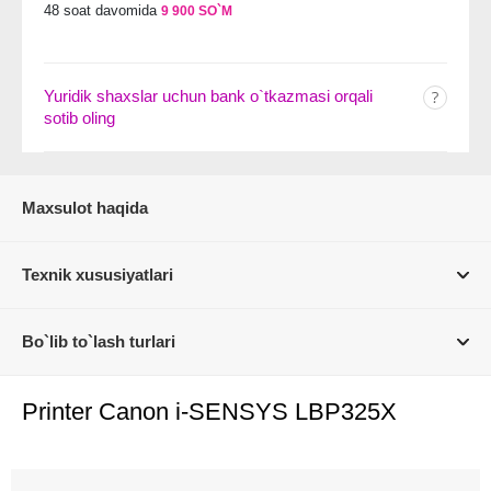
48 soat davomida
9 900 SO`M
Yuridik shaxslar uchun bank o`tkazmasi orqali
sotib oling
Maxsulot haqida
Texnik xususiyatlari
Bo`lib to`lash turlari
Printer Canon i-SENSYS LBP325X