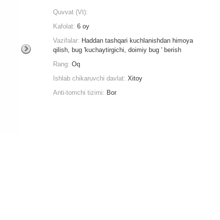
Quvvat (Vt):
Kafolat:
6 oy
Vazifalar:
Haddan tashqari kuchlanishdan himoya
qilish, bug 'kuchaytirgichi, doimiy bug ' berish
Rang:
Oq
Ishlab chikaruvchi davlat:
Xitoy
Anti-tomchi tizimi:
Bor