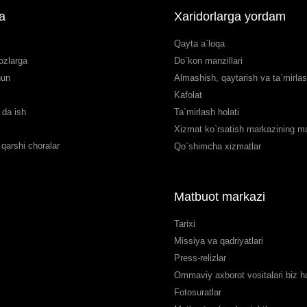
a
Xaridorlarga yordam
Qayta a`loqa
ozlarga
Do`kon manzillari
hun
Almashish, qaytarish va ta`mirla
Kafolat
da ish
Ta`mirlash holati
Xizmat ko`rsatish markazining man
qarshi choralar
Qo`shimcha xizmatlar
Matbuot markazi
Tarixi
Missiya va qadriyatlari
Press-relizlar
Ommaviy axborot vositalari biz 
Fotosuratlar