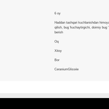
6 oy
Haddan tashqari kuchlanishdan himoy
qilish, bug 'kuchaytirgichi, doimiy bug '
berish
Oq
Xitoy
Bor
CeraniumGlissée