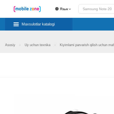
Язык
Maxsulotlar katalogi
Asosiy
Uy uchun texnika
Kiyimlarni parvarish qilish uchun ma