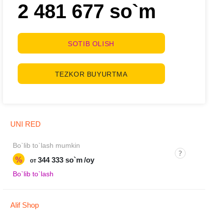
2 481 677 so`m
SOTIB OLISH
TEZKOR BUYURTMA
UNI RED
Bo`lib to`lash mumkin
%
344 333 so`m
/oy
от
Bo`lib to`lash
Alif Shop