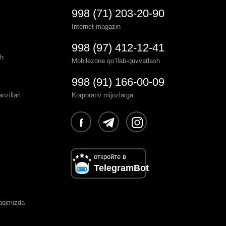
998 (71) 203-20-90
Internet-magazin
998 (97) 412-12-41
sh
Mobilezone qo`llab-quvvatlash
998 (91) 166-00-09
zillari
Korporativ mijozlarga
откройте в
TelegramBot
haqimizda