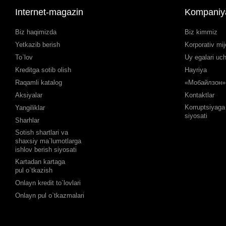
Internet-magazin
Kompaniy
Biz haqimizda
Biz kimmiz
Yetkazib berish
Korporativ mij
To`lov
Uy egalari uc
Kreditga sotib olish
Hayriya
Raqamli katalog
«Мобайлзон» 
Aksiyalar
Kontaktlar
Korruptsiyaga 
Yangiliklar
siyosati
Sharhlar
Sotish shartlari va
shaxsiy ma`lumotlarga
ishlov berish siyosati
Kartadan kartaga
pul o`tkazish
Onlayn kredit to`lovlari
Onlayn pul o`tkazmalari