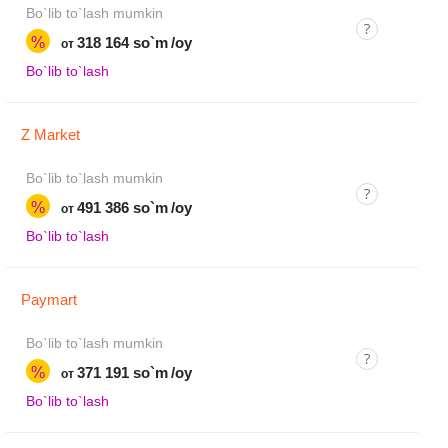
Bo`lib to`lash mumkin
%
318 164 so`m
/oy
от
Bo`lib to`lash
Z Market
Bo`lib to`lash mumkin
%
491 386 so`m
/oy
от
Bo`lib to`lash
Paymart
Bo`lib to`lash mumkin
%
371 191 so`m
/oy
от
Bo`lib to`lash