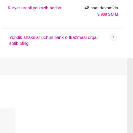
Kuryer orqali yetkazib berish
48 soat davomida
9 900 SO`M
Yuridik shaxslar uchun bank o`tkazmasi orqali
sotib oling