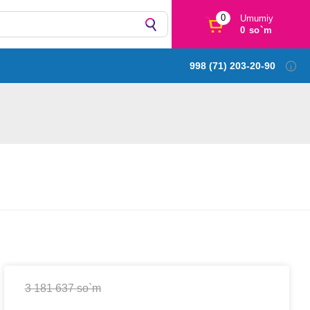
0
Umumiy
0 so`m
998 (71) 203-20-90
3 181 637 so`m