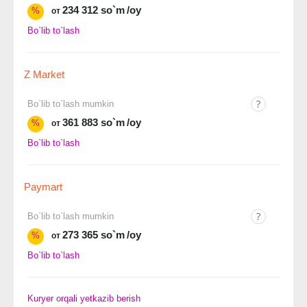
234 312 so`m
/oy
%
от
Bo`lib to`lash
Z Market
Bo`lib to`lash mumkin
361 883 so`m
/oy
%
от
Bo`lib to`lash
Paymart
Bo`lib to`lash mumkin
273 365 so`m
/oy
%
от
Bo`lib to`lash
Kuryer orqali yetkazib berish