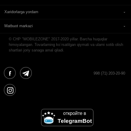
Xaridorlarga yordam
Matbuot markazi
© CHP "MOBILEZONE" 2017-2020 yillar. Barcha huquqlar
himoyalangan. Tovarlarning ko`rsatilgan qiymati va ularni sotib olish
shartlari joriy sanaga amal qiladi.
998 (71) 203-20-90
откройте в
TelegramBot