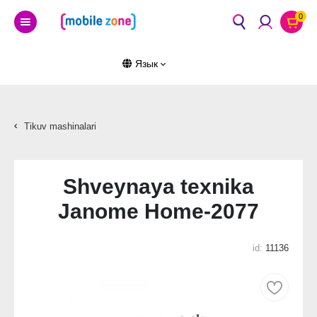
0
Язык
Tikuv mashinalari
Shveynaya texnika
Janome Home-2077
id:
11136