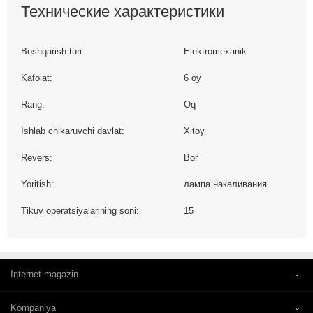
Технические характеристики
Boshqarish turi:
Elektromexanik
Kafolat:
6 oy
Rang:
Oq
Ishlab chikaruvchi davlat:
Xitoy
Revers:
Bor
Yoritish:
лампа накаливания
Tikuv operatsiyalarining soni:
15
Internet-magazin
Kompaniya